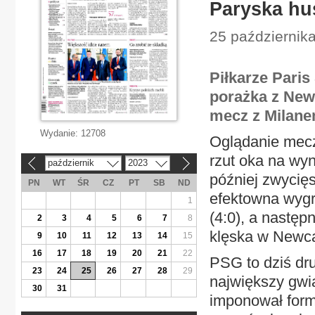
Paryska hu
25 październik
Piłkarze Pari
porażka z New
mecz z Milanem 
Wydanie:
12708
Oglądanie mecz
rzut oka na wyn
październik
2023
«
»
później zwycię
PN
WT
ŚR
CZ
PT
SB
ND
efektowna wygr
1
(4:0), a następ
2
3
4
5
6
7
8
klęska w Newcas
9
10
11
12
13
14
15
16
17
18
19
20
21
22
PSG to dziś dr
23
24
25
26
27
28
29
największy gwi
30
31
imponował formą