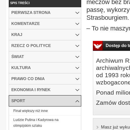
meczów bez bra
SPIS TREŚCI
passę, wykorzy
PIERWSZA STRONA
Strasbourgiem.
KOMENTARZE
– To nie maszyn
KRAJ
Dostęp do tr
RZECZ O POLITYCE
ŚWIAT
Archiwum Rz
archiwalnyc
KULTURA
od 1993 roku
PRAWO CO DNIA
wzbogacone
EKONOMIA I RYNEK
Ponad milio
SPORT
Zamów dostę
Finał większy niż inne
Ludzie Putina i Kadyrowa na
olimpijskim szlaku
Masz już wyku