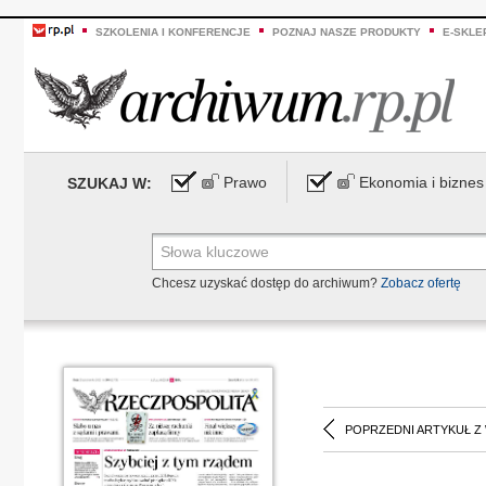
SZKOLENIA I KONFERENCJE
POZNAJ NASZE PRODUKTY
E-SKLE
Prawo
Ekonomia i biznes
SZUKAJ W:
Chcesz uzyskać dostęp do archiwum?
Zobacz ofertę
POPRZEDNI ARTYKUŁ Z