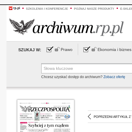
SZKOLENIA I KONFERENCJE
POZNAJ NASZE PRODUKTY
E-SKLE
Prawo
Ekonomia i biznes
SZUKAJ W:
Chcesz uzyskać dostęp do archiwum?
Zobacz ofertę
POPRZEDNI ARTYKUŁ Z