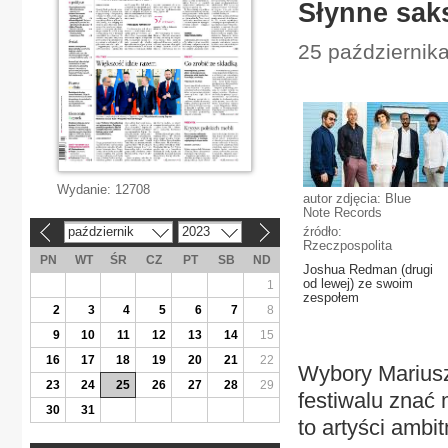
Słynne saks
25 października
Wydanie:
12708
autor zdjęcia: Blue
Note Records
październik
2023
źródło:
«
»
Rzeczpospolita
PN
WT
ŚR
CZ
PT
SB
ND
Joshua Redman (drugi
od lewej) ze swoim
1
zespołem
2
3
4
5
6
7
8
9
10
11
12
13
14
15
16
17
18
19
20
21
22
Wybory Mariusz
23
24
25
26
27
28
29
festiwalu znać 
30
31
to artyści ambi