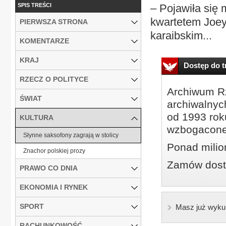
SPIS TREŚCI
– Pojawiła się
kwartetem Joey
PIERWSZA STRONA
karaibskim...
KOMENTARZE
KRAJ
Dostęp do tr
RZECZ O POLITYCE
Archiwum Rz
ŚWIAT
archiwalnyc
od 1993 roku
KULTURA
wzbogacone
Słynne saksofony zagrają w stolicy
Ponad milio
Znachor polskiej prozy
Zamów dostę
PRAWO CO DNIA
EKONOMIA I RYNEK
SPORT
Masz już wyku
RACHUNKOWOŚĆ