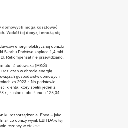
tw domowych mogą kosztować
ch. Wokół tej decyzji mnożą się
awców energii elektrycznej obniżki
łki Skarbu Państwa zapłacą 1,4 mld
n zł. Rekompensat nie przewidziano.
imatu i środowiska (MKiŚ)
u rozliczeń w obrocie energią
bowiązań gospodarstw domowych
niach za 2023 r. Na podstawie
i klienta, który spełni jeden z
3 r., zostanie obniżona o 125,34
wyniku rozporządzenia. Enea – jako
n zł, co obniży wynik EBITDA w tej
anie rezerwy w efekcie