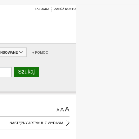
ZALOGUJ
ZAŁÓŻ KONTO
ANSOWANE
+ POMOC
A
A
A
NASTĘPNY ARTYKUŁ Z WYDANIA