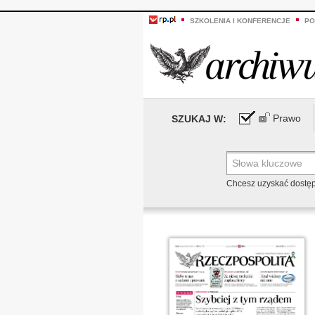
SZKOLENIA I KONFERENCJE
PO
Prawo
SZUKAJ W:
Chcesz uzyskać dostę