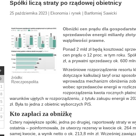
Spółki liczą straty po rządowej obietnicy
25 października 2023 | Ekonomia i rynek | Bartłomiej Sawicki
Obniżki cen prądu dla gospodars
sprzedawców energii miliardy złoty
wątpliwości prawne.
Ponad 2 mld zł będą kosztować sprzed
cen prądu o 12 proc. w tym roku. Spó
zł, a prywatni sprzedawcy ok. 600 ml
Wrześniowe rozporządzenie resortu kl
dotyczące kalkulacji taryf oraz sposob
źródło:
D
wprowadza mechanizm obniżenia zo
Rzeczpospolita
1
wobec sprzedawców energii w rozlicze
rozporządzenia kwota rocznych płatnośc
8
warunków ujętych w rozporządzeniu, z tytułu zakupu energii w 202
15
zł. Była to jedna z obietnic wyborczych PiS.
22
Kto zapłaci za obniżkę
29
Cztery największe spółki, jedna po drugiej, raportowały straty w 
ostatnia – poinformowała, że utworzy rezerwy w kwocie ok. 264 ml
samej kwocie, a wynik netto o ok. 213,8 mln zł. Wcześniej zawiąz