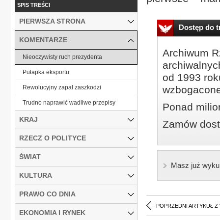
SPIS TREŚCI
PIERWSZA STRONA
Dostęp do tr
KOMENTARZE
Archiwum Rz
Nieoczywisty ruch prezydenta
archiwalnyc
Pułapka eksportu
od 1993 roku
Rewolucyjny zapał zaszkodzi
wzbogacone
Trudno naprawić wadliwe przepisy
Ponad milio
KRAJ
Zamów dostę
RZECZ O POLITYCE
ŚWIAT
Masz już wyku
KULTURA
PRAWO CO DNIA
POPRZEDNI ARTYKUŁ Z
EKONOMIA I RYNEK