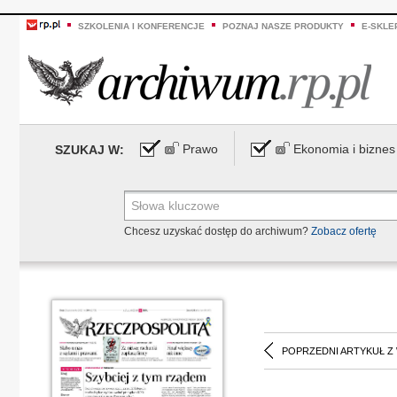
SZKOLENIA I KONFERENCJE
POZNAJ NASZE PRODUKTY
E-SKLE
Prawo
Ekonomia i biznes
SZUKAJ W:
Chcesz uzyskać dostęp do archiwum?
Zobacz ofertę
POPRZEDNI ARTYKUŁ Z