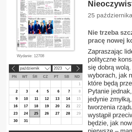
Nieoczywis
25 października
Nie trzeba szc
pracę nowej koa
Zapraszając lid
Wydanie:
12708
polityczne kons
się dobrą wolą.
październik
2023
«
»
wyborach, jak n
PN
WT
ŚR
CZ
PT
SB
ND
które będą prze
1
Pytanie jednak,
2
3
4
5
6
7
8
jedynie zmyłką,
9
10
11
12
13
14
15
tworzenia rząd
16
17
18
19
20
21
22
23
24
25
26
27
28
29
wystąpił przeci
30
31
będzie, jak now
pierwsze – mam