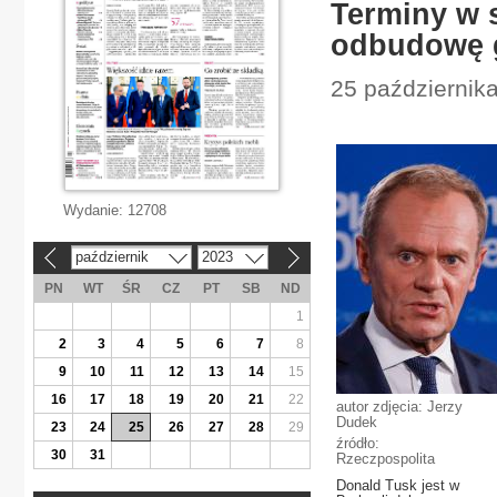
Terminy w 
odbudowę 
25 października
Wydanie:
12708
październik
2023
«
»
PN
WT
ŚR
CZ
PT
SB
ND
1
2
3
4
5
6
7
8
9
10
11
12
13
14
15
16
17
18
19
20
21
22
autor zdjęcia: Jerzy
Dudek
23
24
25
26
27
28
29
źródło:
30
31
Rzeczpospolita
Donald Tusk jest w