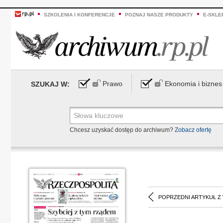
SZKOLENIA I KONFERENCJE
POZNAJ NASZE PRODUKTY
E-SKLE
Prawo
Ekonomia i biznes
SZUKAJ W:
Chcesz uzyskać dostęp do archiwum?
Zobacz ofertę
POPRZEDNI ARTYKUŁ Z