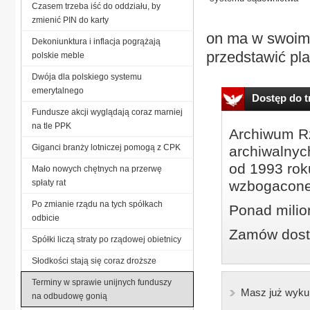
Czasem trzeba iść do oddziału, by
zmienić PIN do karty
on ma w swoim 
Dekoniunktura i inflacja pogrążają
przedstawić pla
polskie meble
Dwója dla polskiego systemu
emerytalnego
Dostęp do tr
Fundusze akcji wyglądają coraz marniej
na tle PPK
Archiwum Rz
Giganci branży lotniczej pomogą z CPK
archiwalnyc
od 1993 roku
Mało nowych chętnych na przerwę
spłaty rat
wzbogacone
Po zmianie rządu na tych spółkach
Ponad milio
odbicie
Zamów dostę
Spółki liczą straty po rządowej obietnicy
Słodkości stają się coraz droższe
Terminy w sprawie unijnych funduszy
Masz już wyku
na odbudowę gonią