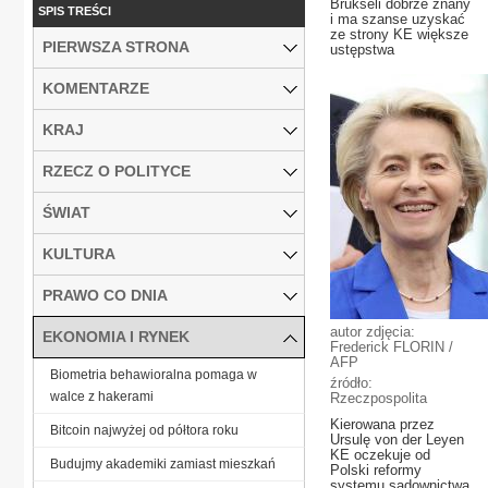
Brukseli dobrze znany
SPIS TREŚCI
i ma szanse uzyskać
ze strony KE większe
PIERWSZA STRONA
ustępstwa
KOMENTARZE
KRAJ
RZECZ O POLITYCE
ŚWIAT
KULTURA
PRAWO CO DNIA
autor zdjęcia:
EKONOMIA I RYNEK
Frederick FLORIN /
AFP
Biometria behawioralna pomaga w
źródło:
walce z hakerami
Rzeczpospolita
Kierowana przez
Bitcoin najwyżej od półtora roku
Ursulę von der Leyen
KE oczekuje od
Budujmy akademiki zamiast mieszkań
Polski reformy
systemu sądownictwa