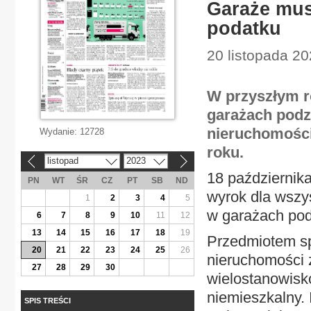
Garaże mus
podatku
20 listopada 20
W przyszłym r
garażach podz
nieruchomości
Wydanie:
12728
roku.
listopad
2023
«
»
18 październik
PN
WT
ŚR
CZ
PT
SB
ND
wyrok dla wszys
1
2
3
4
5
w garażach po
6
7
8
9
10
11
12
13
14
15
16
17
18
19
Przedmiotem sp
20
21
22
23
24
25
26
nieruchomości 
27
28
29
30
wielostanowisk
niemieszkalny. 
SPIS TREŚCI