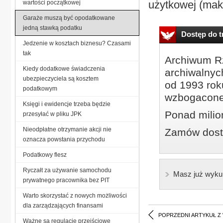
użytkowej (mak
wartości początkowej
Garaże muszą być opodatkowane
jedną stawką podatku
Dostęp do tr
Jedzenie w kosztach biznesu? Czasami
tak
Archiwum Rz
Kiedy dodatkowe świadczenia
archiwalnyc
ubezpieczyciela są kosztem
od 1993 roku
podatkowym
wzbogacone
Księgi i ewidencje trzeba będzie
Ponad milio
przesyłać w pliku JPK
Nieodpłatne otrzymanie akcji nie
Zamów dostę
oznacza powstania przychodu
Podatkowy flesz
Ryczałt za używanie samochodu
Masz już wyku
prywatnego pracownika bez PIT
Warto skorzystać z nowych możliwości
dla zarządzających finansami
POPRZEDNI ARTYKUŁ Z
Ważne są regulacje przejściowe