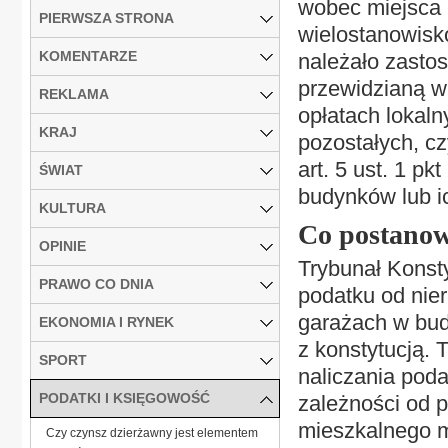
wobec miejsca 
PIERWSZA STRONA
wielostanowis
KOMENTARZE
należało zasto
przewidzianą w a
REKLAMA
opłatach lokalny
KRAJ
pozostałych, c
art. 5 ust. 1 pk
ŚWIAT
budynków lub i
KULTURA
Co postanow
OPINIE
Trybunał Konsty
PRAWO CO DNIA
podatku od nie
garażach w bud
EKONOMIA I RYNEK
z konstytucją.
SPORT
naliczania pod
PODATKI I KSIĘGOWOŚĆ
zależności od 
mieszkalnego m
Czy czynsz dzierżawny jest elementem