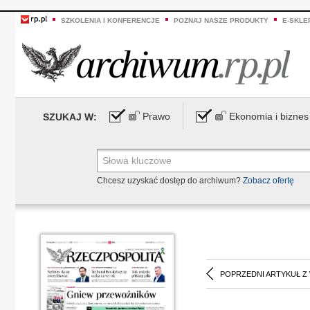
SZKOLENIA I KONFERENCJE
POZNAJ NASZE PRODUKTY
E-SKLE
Prawo
Ekonomia i biznes
SZUKAJ W:
Chcesz uzyskać dostęp do archiwum?
Zobacz ofertę
POPRZEDNI ARTYKUŁ Z