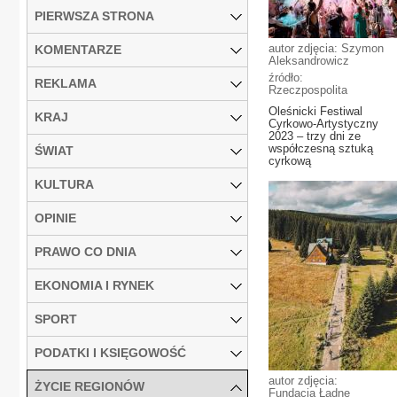
PIERWSZA STRONA
autor zdjęcia: Szymon
KOMENTARZE
Aleksandrowicz
źródło:
REKLAMA
Rzeczpospolita
Oleśnicki Festiwal
KRAJ
Cyrkowo-Artystyczny
2023 – trzy dni ze
współczesną sztuką
ŚWIAT
cyrkową
KULTURA
OPINIE
PRAWO CO DNIA
EKONOMIA I RYNEK
SPORT
PODATKI I KSIĘGOWOŚĆ
autor zdjęcia:
ŻYCIE REGIONÓW
Fundacja Ładne