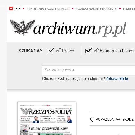
SZKOLENIA I KONFERENCJE
POZNAJ NASZE PRODUKTY
E-SKLE
Prawo
Ekonomia i biznes
SZUKAJ W:
Chcesz uzyskać dostęp do archiwum?
Zobacz ofertę
POPRZEDNI ARTYKUŁ Z