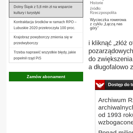
Historie
Dolny Śląsk z 5,8 mln zł na wsparcie
źródło:
Rzeczpospolita
kultury i turystyki
Wycieczka rowerowa
Kontraktacja środków w ramach RPO –
z cyklu „Łączą nas
Lubuskie 2020 przekroczyła 100 proc.
góry”
Krajobraz powyborczy zmienia się w
i kliknąć „złóż 
przedwyborczy
pozarządowych.
Trzeba naprawić wszystkie błędy, jakie
do zwiększenia 
popełnił rząd PiS
a długofalowo z
Zamów abonament
Dostęp do tr
Archiwum Rz
archiwalnyc
od 1993 roku
wzbogacone
Ponad milio