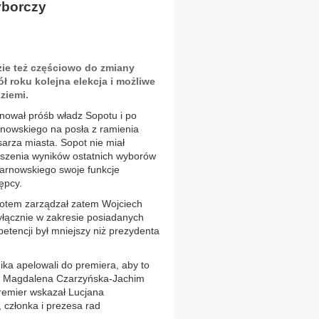
yborczy
zie też częściowo do zmiany
ł roku kolejna elekcja i możliwe
ziemi.
nował próśb władz Sopotu i po
nowskiego na posła z ramienia
sarza miasta. Sopot nie miał
oszenia wyników ostatnich wyborów
arnowskiego swoje funkcje
ępcy.
potem zarządzał zatem Wojciech
wyłącznie w zakresie posiadanych
etencji był mniejszy niż prezydenta
nika apelowali do premiera, aby to
u Magdalena Czarzyńska-Jachim
remier wskazał Lucjana
 członka i prezesa rad