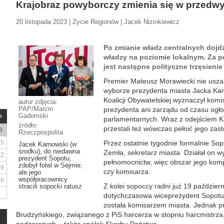
Krajobraz powyborczy zmienia się w przedw
20 listopada 2023 | Życie Regionów | Jacek Nizinkiewicz
Po zmianie władz centralnych dojd
władzy na poziomie lokalnym. Za pó
jest następne polityczne trzęsienie 
Premier Mateusz Morawiecki nie usza
wyborze prezydenta miasta Jacka Kar
Koalicji Obywatelskiej wyznaczył komi
autor zdjęcia:
PAP/Marcin
prezydenta ani zarządu od czasu ogł
Gadomski
parlamentarnych. Wraz z odejściem K
źródło:
przestali też wówczas pełnić jego zast
D
Rzeczpospolita
5
Przez ostatnie tygodnie formalnie So
Jacek Karnowski (w
środku), do niedawna
Zemła, sekretarz miasta. Działał on 
12
prezydent Sopotu,
pełnomocnictw, więc obszar jego komp
zdobył fotel w Sejmie,
19
czy komisarza.
ale jego
współpracownicy
26
Z kolei sopoccy radni już 19 paździer
stracili sopocki ratusz
dotychczasowa wiceprezydent Sopot
została komisarzem miasta. Jednak p
Brudzyńskiego, związanego z PiS harcerza w stopniu harcmistrza,