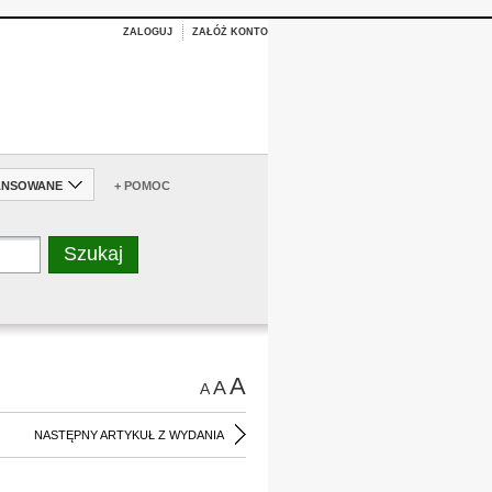
ZALOGUJ
ZAŁÓŻ KONTO
ANSOWANE
+ POMOC
A
A
A
NASTĘPNY ARTYKUŁ Z WYDANIA