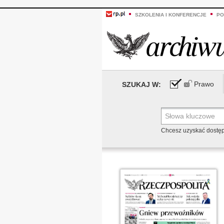
SZKOLENIA I KONFERENCJE
PO
Prawo
SZUKAJ W:
Chcesz uzyskać dostę