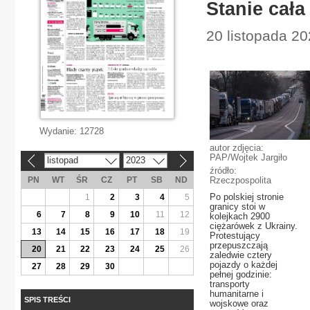
Stanie cała
20 listopada 20
Wydanie:
12728
autor zdjęcia:
PAP/Wojtek Jargiło
listopad
2023
«
»
źródło:
PN
WT
ŚR
CZ
PT
SB
ND
Rzeczpospolita
Po polskiej stronie
1
2
3
4
5
granicy stoi w
6
7
8
9
10
11
12
kolejkach 2900
ciężarówek z Ukrainy.
13
14
15
16
17
18
19
Protestujący
przepuszczają
20
21
22
23
24
25
26
zaledwie cztery
pojazdy o każdej
27
28
29
30
pełnej godzinie:
transporty
humanitarne i
SPIS TREŚCI
wojskowe oraz