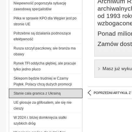
Archiwum Rz
Niepewność pogorszyła sytuację
archiwalnyc
zawodową specjalistów
od 1993 roku
Piłka w sprawie KPO dla Węgier jest po
wzbogacone
stronie UE
Ponad milio
Potrzebne są działania podnoszące
efektywność
Zamów dostę
Rusza szczyt paczkowy, ale branża ma
obawy
Rynek TFI oddycha głębiej, ale pracuje
Masz już wyku
tylko jedno płuco
Sklepom będzie trudniej w Czarny
Piątek. Polacy chcą dużych promocji
POPRZEDNI ARTYKUŁ Z
Stanie cała granica z Ukrainą
UE głosuje za glifosatem, ale się nie
cieszy
W 2024 r. bliżej domknięcia siatki
szybkich dróg