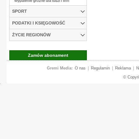
Wypalenie groźne dla ludzi i firm
SPORT
PODATKI I KSIĘGOWOŚĆ
ŻYCIE REGIONÓW
Zamów abonament
Gremi Media:
O nas
|
Regulamin
|
Reklama
|
N
© Copyr