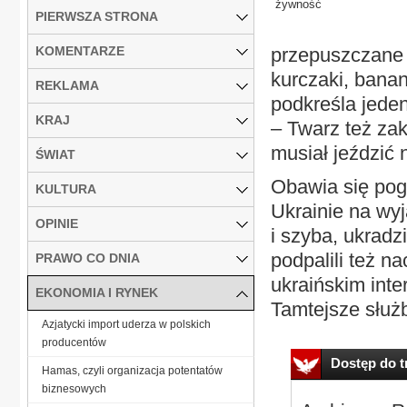
żywność
PIERWSZA STRONA
KOMENTARZE
przepuszczane 
kurczaki, banan
REKLAMA
podkreśla jeden
KRAJ
– Twarz też zak
musiał jeździć 
ŚWIAT
Obawia się pog
KULTURA
Ukrainie na wyj
OPINIE
i szyba, ukradz
podpalili też n
PRAWO CO DNIA
ukraińskim inte
EKONOMIA I RYNEK
Tamtejsze służby
Azjatycki import uderza w polskich
producentów
Dostęp do tr
Hamas, czyli organizacja potentatów
biznesowych