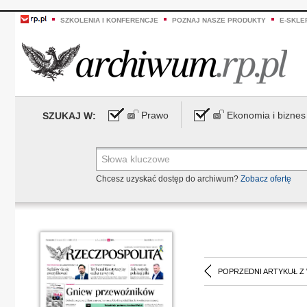
SZKOLENIA I KONFERENCJE
POZNAJ NASZE PRODUKTY
E-SKLE
Prawo
Ekonomia i biznes
SZUKAJ W:
Chcesz uzyskać dostęp do archiwum?
Zobacz ofertę
POPRZEDNI ARTYKUŁ Z