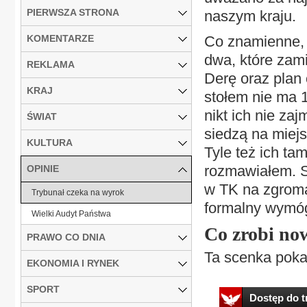
PIERWSZA STRONA
naszym kraju.
KOMENTARZE
Co znamienne, T
dwa, które zami
REKLAMA
Derę oraz plan 
KRAJ
stołem nie ma 15
nikt ich nie za
ŚWIAT
siedzą na miejs
KULTURA
Tyle też ich ta
rozmawiałem. S
OPINIE
w TK na zgroma
Trybunał czeka na wyrok
formalny wymó
Wielki Audyt Państwa
Co zrobi no
PRAWO CO DNIA
Ta scenka pokaz
EKONOMIA I RYNEK
SPORT
Dostęp do tr