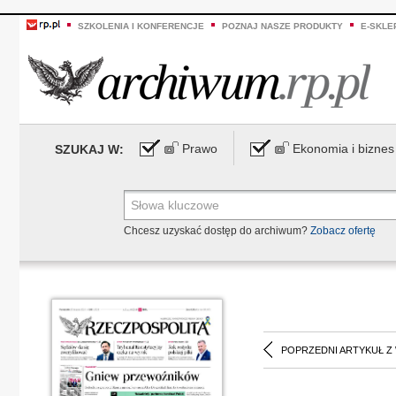
SZKOLENIA I KONFERENCJE
POZNAJ NASZE PRODUKTY
E-SKLE
Prawo
Ekonomia i biznes
SZUKAJ W:
Chcesz uzyskać dostęp do archiwum?
Zobacz ofertę
POPRZEDNI ARTYKUŁ Z