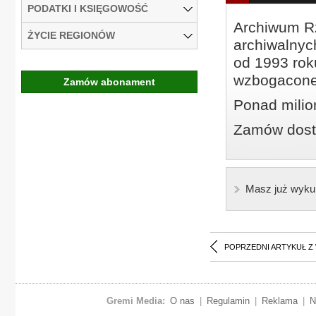
PODATKI I KSIĘGOWOŚĆ
Archiwum Rz
ŻYCIE REGIONÓW
archiwalnyc
od 1993 roku
wzbogacone
Zamów abonament
Ponad milio
Zamów dostę
Masz już wyku
POPRZEDNI ARTYKUŁ Z
Gremi Media:
O nas
|
Regulamin
|
Reklama
|
N