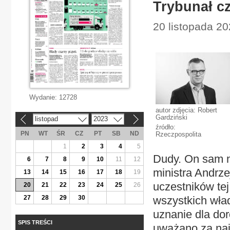
Trybunał c
20 listopada 20
Wydanie:
12728
autor zdjęcia: Robert
Gardziński
listopad
2023
«
»
źródło:
PN
WT
ŚR
CZ
PT
SB
ND
Rzeczpospolita
1
2
3
4
5
Dudy. On sam n
6
7
8
9
10
11
12
ministra Andrze
13
14
15
16
17
18
19
uczestników tej
20
21
22
23
24
25
26
27
28
29
30
wszystkich wła
uznanie dla do
SPIS TREŚCI
uważano za naj