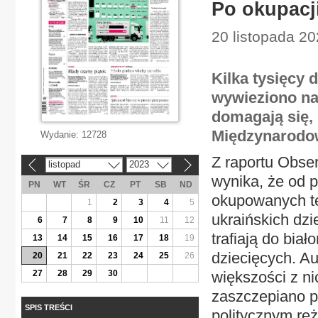
Po okupacj
20 listopada 20
Kilka tysięcy
wywieziono na
domagają się, 
Międzynarodow
Wydanie:
12728
Z raportu Obse
listopad
2023
«
»
wynika, że od p
PN
WT
ŚR
CZ
PT
SB
ND
okupowanych te
1
2
3
4
5
ukraińskich dzi
6
7
8
9
10
11
12
trafiają do biał
13
14
15
16
17
18
19
dziecięcych. Au
20
21
22
23
24
25
26
27
28
29
30
większości z ni
zaszczepiano pa
SPIS TREŚCI
politycznym reż