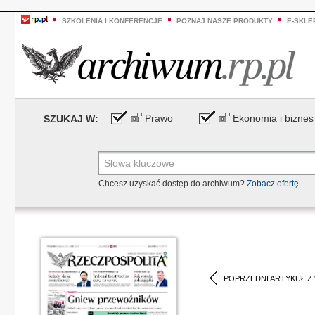
SZKOLENIA I KONFERENCJE
POZNAJ NASZE PRODUKTY
E-SKLE
Prawo
Ekonomia i biznes
SZUKAJ W:
Chcesz uzyskać dostęp do archiwum?
Zobacz ofertę
POPRZEDNI ARTYKUŁ Z