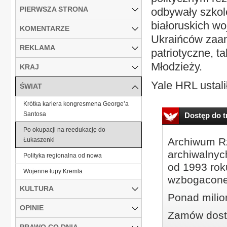
PIERWSZA STRONA
odbywały szkol
białoruskich w
KOMENTARZE
Ukraińców zaa
REKLAMA
patriotyczne, t
Młodzieży.
KRAJ
Yale HRL ustalił
ŚWIAT
Krótka kariera kongresmena George’a
Santosa
Dostęp do tr
Po okupacji na reedukację do
Archiwum Rz
Łukaszenki
archiwalnyc
Polityka regionalna od nowa
od 1993 roku
Wojenne łupy Kremla
wzbogacone
KULTURA
Ponad milio
OPINIE
Zamów dostę
PRAWO CO DNIA