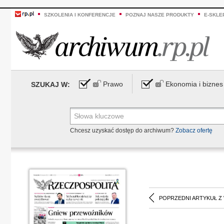
SZKOLENIA I KONFERENCJE
POZNAJ NASZE PRODUKTY
E-SKLE
Prawo
Ekonomia i biznes
SZUKAJ W:
Chcesz uzyskać dostęp do archiwum?
Zobacz ofertę
POPRZEDNI ARTYKUŁ Z