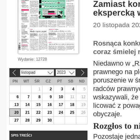
Zamiast kon
ekspercką 
20 listopada 20
Rosnąca konku
coraz śmielej 
Wydanie:
12728
Niedawno w „Rz
prawnego na p
listopad
2023
«
»
poruszenie w ś
PN
WT
ŚR
CZ
PT
SB
ND
radców prawnyc
1
2
3
4
5
wskazywali, że 
6
7
8
9
10
11
12
licować z powa
13
14
15
16
17
18
19
obyczaje.
20
21
22
23
24
25
26
27
28
29
30
Rozgłos to n
Pozostaje jedn
SPIS TREŚCI