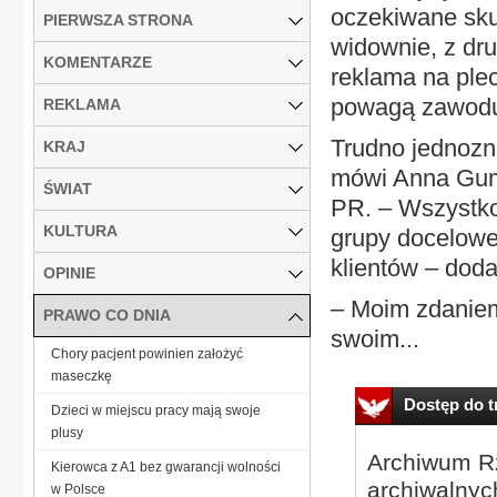
oczekiwane sku
PIERWSZA STRONA
widownie, z dru
KOMENTARZE
reklama na ple
powagą zawodu 
REKLAMA
Trudno jednozn
KRAJ
mówi Anna Gumo
ŚWIAT
PR. – Wszystko 
KULTURA
grupy docelowej
klientów – doda
OPINIE
– Moim zdaniem 
PRAWO CO DNIA
swoim...
Chory pacjent powinien założyć
maseczkę
Dostęp do tr
Dzieci w miejscu pracy mają swoje
plusy
Archiwum Rz
Kierowca z A1 bez gwarancji wolności
archiwalnyc
w Polsce