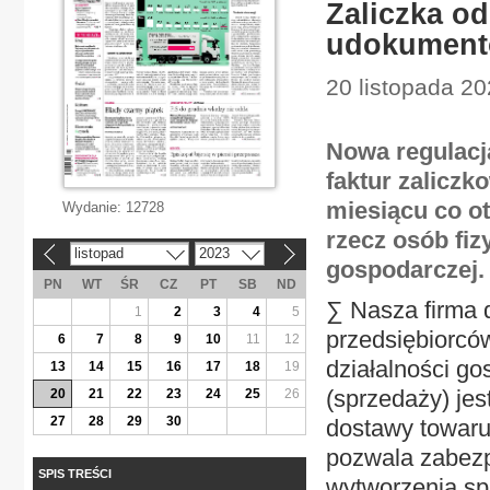
Zaliczka o
udokument
20 listopada 20
Nowa regulacj
faktur zalicz
miesiącu co ot
Wydanie:
12728
rzecz osób fi
listopad
2023
«
»
gospodarczej.
PN
WT
ŚR
CZ
PT
SB
ND
∑ Nasza firma 
1
2
3
4
5
przedsiębiorcó
6
7
8
9
10
11
12
działalności go
13
14
15
16
17
18
19
(sprzedaży) jes
20
21
22
23
24
25
26
27
28
29
30
dostawy towaru 
pozwala zabezp
SPIS TREŚCI
wytworzenia s