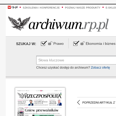
SZKOLENIA I KONFERENCJE
POZNAJ NASZE PRODUKTY
E-SKLE
Prawo
Ekonomia i biznes
SZUKAJ W:
Chcesz uzyskać dostęp do archiwum?
Zobacz ofertę
POPRZEDNI ARTYKUŁ Z