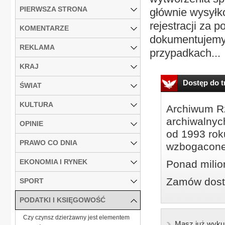
PIERWSZA STRONA
głównie wysyłk
rejestracji za 
KOMENTARZE
dokumentujemy 
REKLAMA
przypadkach...
KRAJ
Dostęp do tr
ŚWIAT
KULTURA
Archiwum Rz
archiwalnyc
OPINIE
od 1993 roku
PRAWO CO DNIA
wzbogacone
EKONOMIA I RYNEK
Ponad milio
Zamów dostę
SPORT
PODATKI I KSIĘGOWOŚĆ
Czy czynsz dzierżawny jest elementem
Masz już wyku