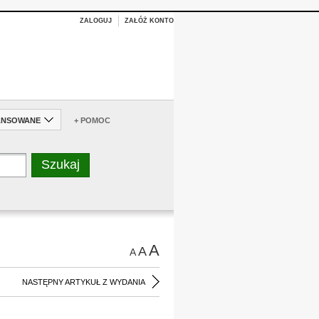
ZALOGUJ
ZAŁÓŻ KONTO
ANSOWANE
+ POMOC
A
A
A
NASTĘPNY ARTYKUŁ Z WYDANIA