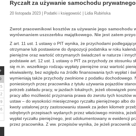
Ryczałt za używanie samochodu prywatnego
20 listopada 2023 | Podatki i księgowość | Lidia Rubińska
Zwrot pracownikowi kosztów za używanie jego samochodu w
wyrównaniem uszczerbku majątkowego. Nie jest zatem prz
Z art. 11 ust. 1 ustawy o PIT wynika, że przychodami podlegając
otrzymane lub postawione do dyspozycji podatnika w roku kalend
pieniężne oraz wartość otrzymanych świadczeń w naturze i innyc
podstawie art. 12 ust. 1 ustawy o PIT za przychody ze stosunku
się m.in. wszelkiego rodzaju wypłaty pieniężne oraz wartość pien
ekwiwalenty, bez względu na źródło finansowania tych wypłat i ś
wymieniają także przychody zwolnione z podatku dochodowego. N
D
poniesionych przez pracownika z tytułu używania pojazdów stano
5
potrzeb zakładu pracy, w jazdach lokalnych, jeżeli obowiązek pon
12
pracy albo możliwość przyznania prawa do zwrotu tych kosztów w
ustaw – do wysokości miesięcznego ryczałtu pieniężnego albo do
19
kwoty ustalonej przy zastosowaniu stawek za jeden kilometr prze
26
odrębnych przepisach wydanych przez właściwego ministra, jeżel
wypłat ryczałtu pieniężnego, jest udokumentowany w ewidencji p
przez pracownika. Z ww. przepisów wynika, że jeżeli pracownik 