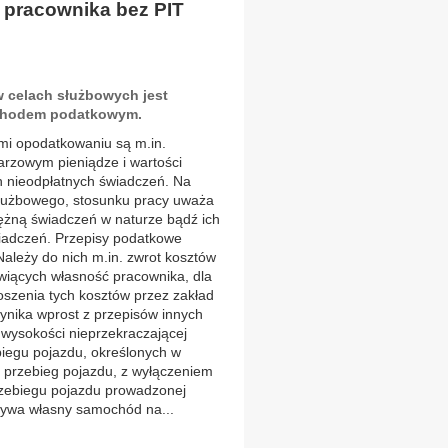
 pracownika bez PIT
 celach służbowych jest
ychodem podatkowym.
ymi opodatkowaniu są m.in.
arzowym pieniądze i wartości
h nieodpłatnych świadczeń. Na
 służbowego, stosunku pracy uważa
iężną świadczeń w naturze bądź ich
wiadczeń. Przepisy podatkowe
ależy do nich m.in. zwrot kosztów
wiących własność pracownika, dla
oszenia tych kosztów przez zakład
ynika wprost z przepisów innych
 wysokości nieprzekraczającej
biegu pojazdu, określonych w
i przebieg pojazdu, z wyłączeniem
rzebiegu pojazdu prowadzonej
używa własny samochód na...