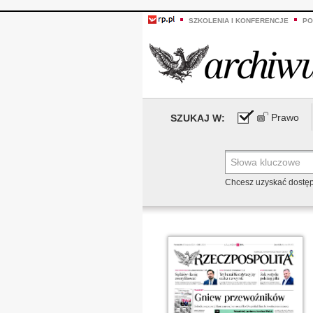
SZKOLENIA I KONFERENCJE
PO
Prawo
SZUKAJ W:
Chcesz uzyskać dostę