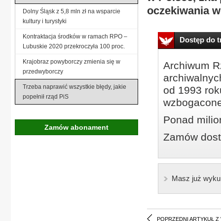
oczekiwania 
Dolny Śląsk z 5,8 mln zł na wsparcie
kultury i turystyki
Kontraktacja środków w ramach RPO –
Dostęp do tr
Lubuskie 2020 przekroczyła 100 proc.
Krajobraz powyborczy zmienia się w
Archiwum Rz
przedwyborczy
archiwalnyc
Trzeba naprawić wszystkie błędy, jakie
od 1993 roku
popełnił rząd PiS
wzbogacone
Ponad milio
Zamów abonament
Zamów dostę
Masz już wyku
POPRZEDNI ARTYKUŁ Z