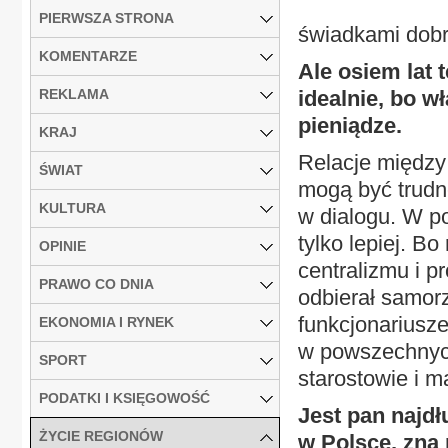
PIERWSZA STRONA
świadkami dobr
KOMENTARZE
Ale osiem lat
REKLAMA
idealnie, bo w
pieniądze.
KRAJ
Relacje między
ŚWIAT
mogą być trudne
KULTURA
w dialogu. W p
tylko lepiej. B
OPINIE
centralizmu i p
PRAWO CO DNIA
odbierał samor
funkcjonariusze 
EKONOMIA I RYNEK
w powszechnych
SPORT
starostowie i m
PODATKI I KSIĘGOWOŚĆ
Jest pan najd
ŻYCIE REGIONÓW
w Polsce, zna