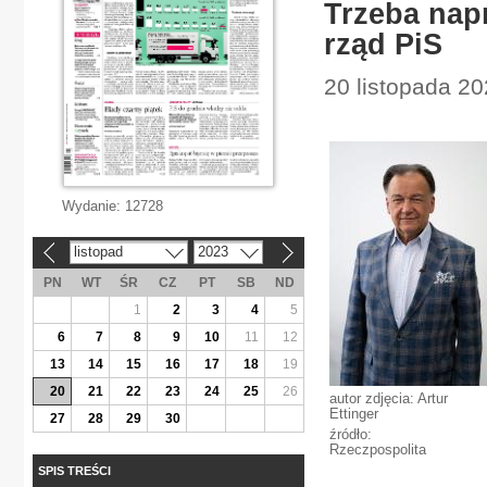
Trzeba napr
rząd PiS
20 listopada 2
Wydanie:
12728
listopad
2023
«
»
PN
WT
ŚR
CZ
PT
SB
ND
1
2
3
4
5
6
7
8
9
10
11
12
13
14
15
16
17
18
19
20
21
22
23
24
25
26
autor zdjęcia: Artur
Ettinger
27
28
29
30
źródło:
Rzeczpospolita
SPIS TREŚCI