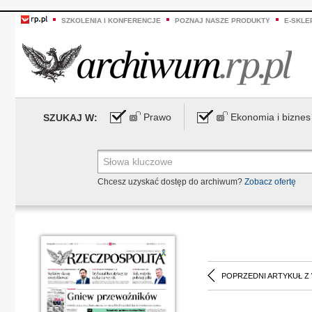
SZKOLENIA I KONFERENCJE
POZNAJ NASZE PRODUKTY
E-SKLE
Prawo
Ekonomia i biznes
SZUKAJ W:
Chcesz uzyskać dostęp do archiwum?
Zobacz ofertę
POPRZEDNI ARTYKUŁ Z