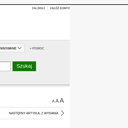
ZALOGUJ
ZAŁÓŻ KONTO
ANSOWANE
+ POMOC
A
A
A
NASTĘPNY ARTYKUŁ Z WYDANIA