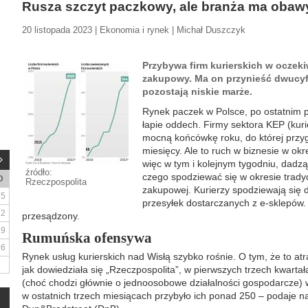
Rusza szczyt paczkowy, ale branża ma obaw
20 listopada 2023 | Ekonomia i rynek | Michał Duszczyk
Przybywa firm kurierskich w oczek
zakupowy. Ma on przynieść dwucyf
pozostają niskie marże.
Rynek paczek w Polsce, po ostatnim
łapie oddech. Firmy sektora KEP (kuri
mocną końcówkę roku, do której przyg
miesięcy. Ale to ruch w biznesie w ok
więc w tym i kolejnym tygodniu, dadz
źródło:
czego spodziewać się w okresie trady
D
Rzeczpospolita
zakupowej. Kurierzy spodziewają się 
5
przesyłek dostarczanych z e-sklepów. 
12
przesądzony.
19
Rumuńska ofensywa
26
Rynek usług kurierskich nad Wisłą szybko rośnie. O tym, że to at
jak dowiedziała się „Rzeczpospolita”, w pierwszych trzech kwartała
(choć chodzi głównie o jednoosobowe działalności gospodarcze) wz
w ostatnich trzech miesiącach przybyło ich ponad 250 – podaje