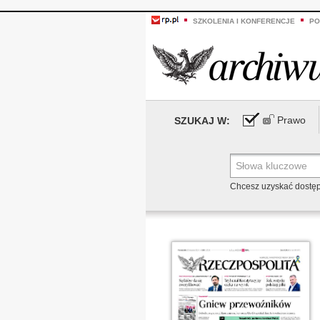
SZKOLENIA I KONFERENCJE
PO
Prawo
SZUKAJ W:
Chcesz uzyskać dostę