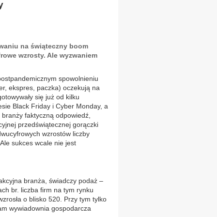
y
iwaniu na świąteczny boom
rowe wzrosty. Ale wyzwaniem
 postpandemicznym spowolnieniu
er, ekspres, paczka) oczekują na
otowywały się już od kilku
resie Black Friday i Cyber Monday, a
ą branży faktyczną odpowiedź,
cyjnej przedświątecznej gorączki
dwucyfrowych wzrostów liczby
Ale sukces wcale nie jest
rakcyjna branża, świadczy podaż –
ch br. liczba firm na tym rynku
rosła o blisko 520. Przy tym tylko
 nam wywiadownia gospodarcza