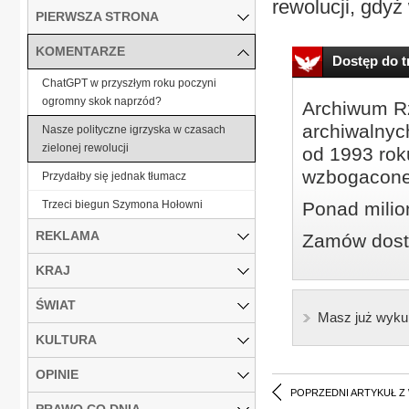
rewolucji, gdyż 
PIERWSZA STRONA
KOMENTARZE
Dostęp do tr
ChatGPT w przyszłym roku poczyni
ogromny skok naprzód?
Archiwum Rz
archiwalnyc
Nasze polityczne igrzyska w czasach
zielonej rewolucji
od 1993 roku
wzbogacone
Przydałby się jednak tłumacz
Trzeci biegun Szymona Hołowni
Ponad milio
REKLAMA
Zamów dostę
KRAJ
ŚWIAT
Masz już wyku
KULTURA
OPINIE
POPRZEDNI ARTYKUŁ Z
PRAWO CO DNIA