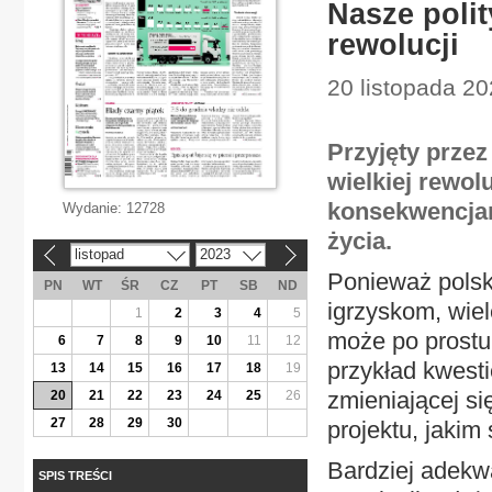
Nasze polit
rewolucji
20 listopada 20
Przyjęty przez
wielkiej rewol
konsekwencjam
Wydanie:
12728
życia.
listopad
2023
«
»
Ponieważ polsk
PN
WT
ŚR
CZ
PT
SB
ND
igrzyskom, wiel
1
2
3
4
5
może po prost
6
7
8
9
10
11
12
przykład kwest
13
14
15
16
17
18
19
zmieniającej s
20
21
22
23
24
25
26
27
28
29
30
projektu, jakim 
Bardziej adekwa
SPIS TREŚCI