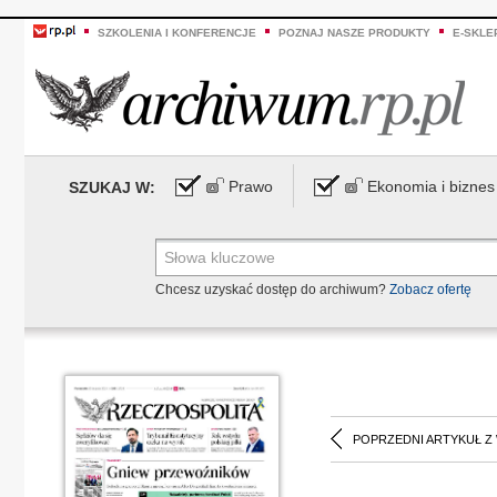
SZKOLENIA I KONFERENCJE
POZNAJ NASZE PRODUKTY
E-SKLE
Prawo
Ekonomia i biznes
SZUKAJ W:
Chcesz uzyskać dostęp do archiwum?
Zobacz ofertę
POPRZEDNI ARTYKUŁ Z