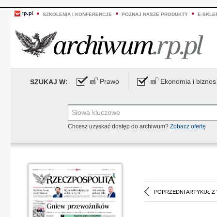
SZKOLENIA I KONFERENCJE
POZNAJ NASZE PRODUKTY
E-SKLE
Prawo
Ekonomia i biznes
SZUKAJ W:
Chcesz uzyskać dostęp do archiwum?
Zobacz ofertę
POPRZEDNI ARTYKUŁ Z