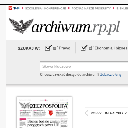
SZKOLENIA I KONFERENCJE
POZNAJ NASZE PRODUKTY
E-SKLE
Prawo
Ekonomia i biznes
SZUKAJ W:
Chcesz uzyskać dostęp do archiwum?
Zobacz ofertę
POPRZEDNI ARTYKUŁ Z