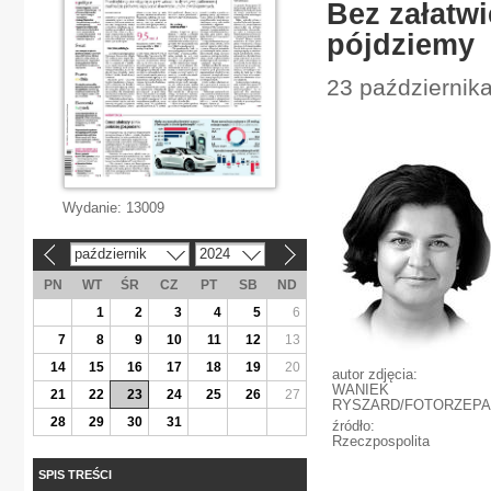
Bez załatw
pójdziemy
23 października
Wydanie:
13009
październik
2024
«
»
PN
WT
ŚR
CZ
PT
SB
ND
1
2
3
4
5
6
7
8
9
10
11
12
13
14
15
16
17
18
19
20
autor zdjęcia:
WANIEK
21
22
23
24
25
26
27
RYSZARD/FOTORZEPA
28
29
30
31
źródło:
Rzeczpospolita
SPIS TREŚCI