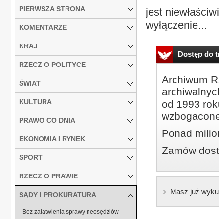
PIERWSZA STRONA
jest niewłaściw
wyłączenie...
KOMENTARZE
KRAJ
Dostęp do tr
RZECZ O POLITYCE
Archiwum Rz
ŚWIAT
archiwalnyc
KULTURA
od 1993 roku
wzbogacone
PRAWO CO DNIA
Ponad milio
EKONOMIA I RYNEK
Zamów dostę
SPORT
RZECZ O PRAWIE
Masz już wyku
SĄDY I PROKURATURA
Bez załatwienia sprawy neosędziów