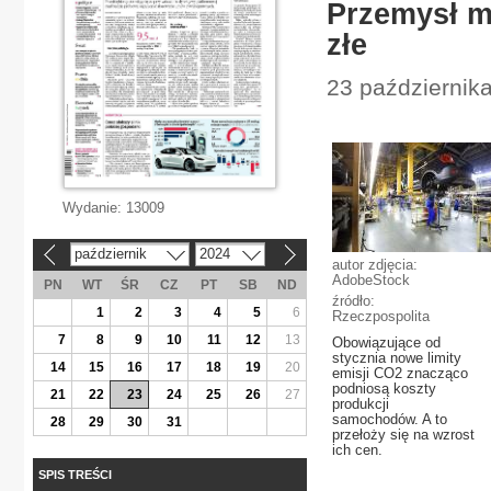
Przemysł m
złe
23 październik
Wydanie:
13009
październik
2024
«
»
autor zdjęcia:
AdobeStock
PN
WT
ŚR
CZ
PT
SB
ND
źródło:
1
2
3
4
5
6
Rzeczpospolita
7
8
9
10
11
12
13
Obowiązujące od
stycznia nowe limity
14
15
16
17
18
19
20
emisji CO2 znacząco
podniosą koszty
21
22
23
24
25
26
27
produkcji
samochodów. A to
28
29
30
31
przełoży się na wzrost
ich cen.
SPIS TREŚCI