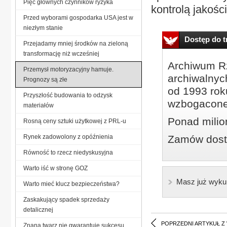
Pięć głównych czynników ryzyka
kontrolą jakości
Przed wyborami gospodarka USA jest w
niezłym stanie
Dostęp do tr
Przejadamy mniej środków na zieloną
transformację niż wcześniej
Archiwum Rz
Przemysł motoryzacyjny hamuje.
archiwalnyc
Prognozy są złe
od 1993 roku
Przyszłość budowania to odzysk
wzbogacone
materiałów
Ponad milio
Rosną ceny sztuki użytkowej z PRL-u
Rynek zadowolony z opóźnienia
Zamów dostę
Równość to rzecz niedyskusyjna
Warto iść w stronę GOZ
Masz już wyku
Warto mieć klucz bezpieczeństwa?
Zaskakujący spadek sprzedaży
detalicznej
POPRZEDNI ARTYKUŁ Z
Znana twarz nie gwarantuje sukcesu