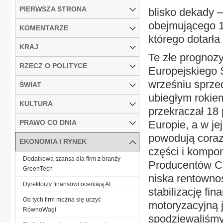
PIERWSZA STRONA
blisko dekady 
obejmującego 1
KOMENTARZE
którego dotarła
KRAJ
Te złe prognoz
RZECZ O POLITYCE
Europejskiego
wrześniu sprze
ŚWIAT
ubiegłym rokiem
KULTURA
przekraczał 18
PRAWO CO DNIA
Europie, a w je
powodują coraz
EKONOMIA I RYNEK
części i kompo
Dodatkowa szansa dla firm z branży
Producentów Cz
GreenTech
niska rentownoś
Dyrektorzy finansowi oceniają AI
stabilizację fi
Od tych firm można się uczyć
motoryzacyjną j
RównoWagi
spodziewaliśmy