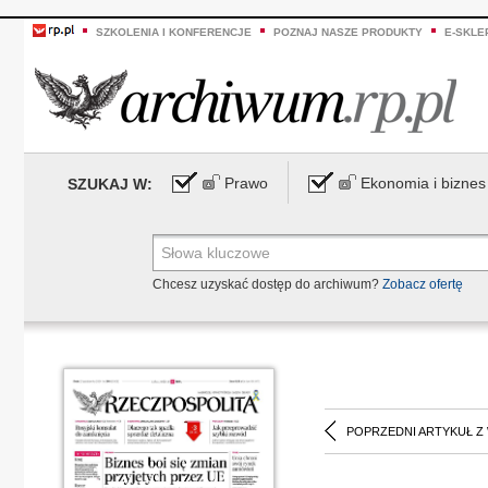
SZKOLENIA I KONFERENCJE
POZNAJ NASZE PRODUKTY
E-SKLE
Prawo
Ekonomia i biznes
SZUKAJ W:
Chcesz uzyskać dostęp do archiwum?
Zobacz ofertę
POPRZEDNI ARTYKUŁ Z