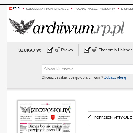
SZKOLENIA I KONFERENCJE
POZNAJ NASZE PRODUKTY
E-SKLE
Prawo
Ekonomia i biznes
SZUKAJ W:
Chcesz uzyskać dostęp do archiwum?
Zobacz ofertę
POPRZEDNI ARTYKUŁ Z