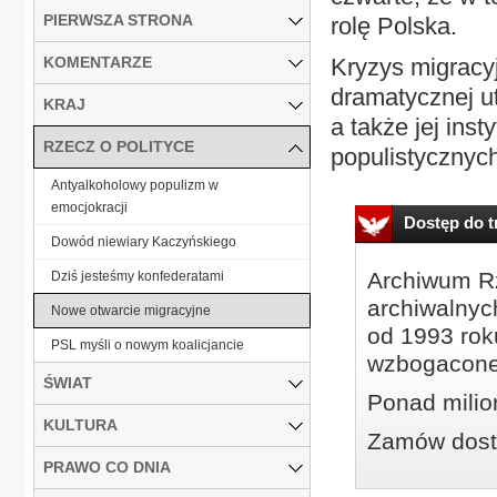
PIERWSZA STRONA
rolę Polska.
KOMENTARZE
Kryzys migracyj
dramatycznej ut
KRAJ
a także jej ins
RZECZ O POLITYCE
populistycznych 
Antyalkoholowy populizm w
emocjokracji
Dostęp do tr
Dowód niewiary Kaczyńskiego
Archiwum Rz
Dziś jesteśmy konfederatami
archiwalnyc
Nowe otwarcie migracyjne
od 1993 roku
PSL myśli o nowym koalicjancie
wzbogacone
ŚWIAT
Ponad milio
KULTURA
Zamów dostę
PRAWO CO DNIA