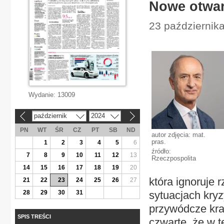
Nowe otwar
23 października
Wydanie:
13009
październik
2024
«
»
PN
WT
ŚR
CZ
PT
SB
ND
autor zdjęcia: mat.
pras.
1
2
3
4
5
6
źródło:
7
8
9
10
11
12
13
Rzeczpospolita
14
15
16
17
18
19
20
która ignoruje r
21
22
23
24
25
26
27
28
29
30
31
sytuacjach kry
przywódcze kraj
SPIS TREŚCI
czwarte, że w t