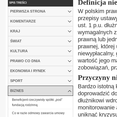
Definicja ni
SPIS TREŚCI
W polskim praw
PIERWSZA STRONA
przepisy ustawy
KOMENTARZE
ust. 1 p.u. dłuż
KRAJ
wymagalnych zo
prawną lub jed
ŚWIAT
prawnej, której
KULTURA
niewypłacalny,
wartość jego m
PRAWO CO DNIA
zobowiązań, prz
EKONOMIA I RYNEK
Przyczyny n
SPORT
Bardzo istotną 
BIZNES
doprowadzić do
dłużnikowi wdr
Beneficjent rzeczywisty spółki „pod”
fundacją rodzinną
monitorowanie a
Co w razie odmowy zawarcia umowy
uniknąć kryzys