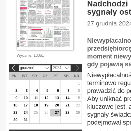
Nadchodzi 
sygnały os
27 grudnia 202
Niewypłacalno
przedsiębiorcę
moment niewyp
Wydanie:
13061
gdy pojawią s
grudzień
2024
«
»
Niewypłacalność
PN
WT
ŚR
CZ
PT
SB
ND
terminowo regu
1
prowadzić do p
2
3
4
5
6
7
8
Aby uniknąć pr
9
10
11
12
13
14
15
kluczowe jest,
16
17
18
19
20
21
22
23
24
25
26
27
28
29
sygnały świadc
30
31
podejmował spr