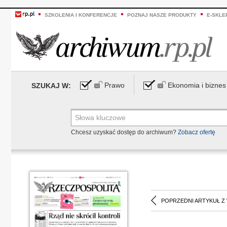
SZKOLENIA I KONFERENCJE
POZNAJ NASZE PRODUKTY
E-SKLE
Prawo
Ekonomia i biznes
SZUKAJ W:
Chcesz uzyskać dostęp do archiwum?
Zobacz ofertę
POPRZEDNI ARTYKUŁ Z