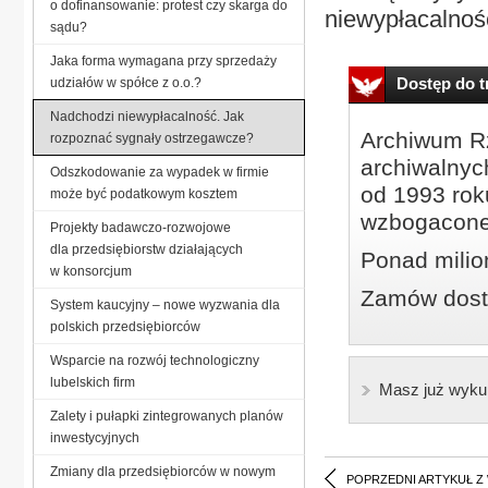
o dofinansowanie: protest czy skarga do
niewypłacalnośc
sądu?
Jaka forma wymagana przy sprzedaży
Dostęp do tr
udziałów w spółce z o.o.?
Nadchodzi niewypłacalność. Jak
Archiwum Rz
rozpoznać sygnały ostrzegawcze?
archiwalnyc
Odszkodowanie za wypadek w firmie
od 1993 roku
może być podatkowym kosztem
wzbogacone
Projekty badawczo-rozwojowe
dla przedsiębiorstw działających
Ponad milio
w konsorcjum
Zamów dostę
System kaucyjny – nowe wyzwania dla
polskich przedsiębiorców
Wsparcie na rozwój technologiczny
lubelskich firm
Masz już wyku
Zalety i pułapki zintegrowanych planów
inwestycyjnych
Zmiany dla przedsiębiorców w nowym
POPRZEDNI ARTYKUŁ Z