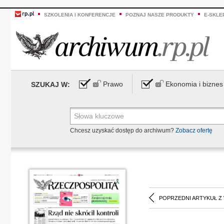
SZKOLENIA I KONFERENCJE
POZNAJ NASZE PRODUKTY
E-SKLE
Prawo
Ekonomia i biznes
SZUKAJ W:
Chcesz uzyskać dostęp do archiwum?
Zobacz ofertę
POPRZEDNI ARTYKUŁ Z