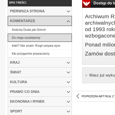
Dostęp do tr
SPIS TREŚCI
PIERWSZA STRONA
Archiwum Rz
KOMENTARZE
archiwalnyc
od 1993 roku
Andrzej Duda jak Grinch
wzbogacone
Do maja oszalejemy
Ponad milio
Intel? Nie znam. Rząd umywa ręce
Zamów dostę
Kto przygarnie prywaciarzy
KRAJ
ŚWIAT
Masz już wyku
KULTURA
PRAWO CO DNIA
POPRZEDNI ARTYKUŁ Z
EKONOMIA I RYNEK
SPORT