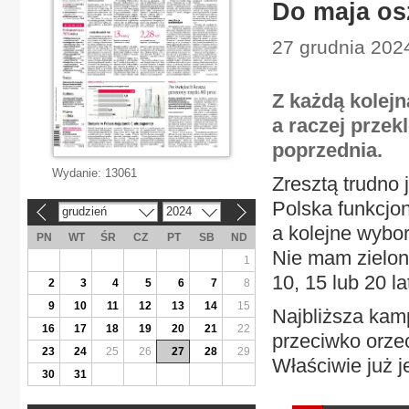
Do maja os
27 grudnia 2024
Z każdą kolej
a raczej przek
poprzednia.
Wydanie:
13061
Zresztą trudno 
Polska funkcjo
grudzień
2024
«
»
a kolejne wybo
PN
WT
ŚR
CZ
PT
SB
ND
Nie mam zielon
1
10, 15 lub 20 la
2
3
4
5
6
7
8
9
10
11
12
13
14
15
Najbliższa kamp
16
17
18
19
20
21
22
przeciwko orze
23
24
25
26
27
28
29
Właściwie już j
30
31