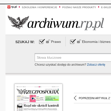
SZKOLENIA I KONFERENCJE
POZNAJ NASZE PRODUKTY
E-SKLE
Prawo
Ekonomia i biznes
SZUKAJ W:
Chcesz uzyskać dostęp do archiwum?
Zobacz ofertę
POPRZEDNI ARTYKUŁ Z