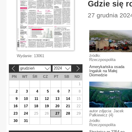
Gdzie się 
27 grudnia 2024
źródło:
Wydanie:
13061
Rzeczpospolita
Amerykańska osada
grudzień
2024
«
»
Ingaluk na Małej
Diomedzie
PN
WT
ŚR
CZ
PT
SB
ND
1
2
3
4
5
6
7
8
9
10
11
12
13
14
15
16
17
18
19
20
21
22
autor zdjęcia: Jacek
23
24
25
26
27
28
29
Pałkiewicz (4)
źródło:
30
31
Rzeczpospolita
Strażnica nr 2254 na