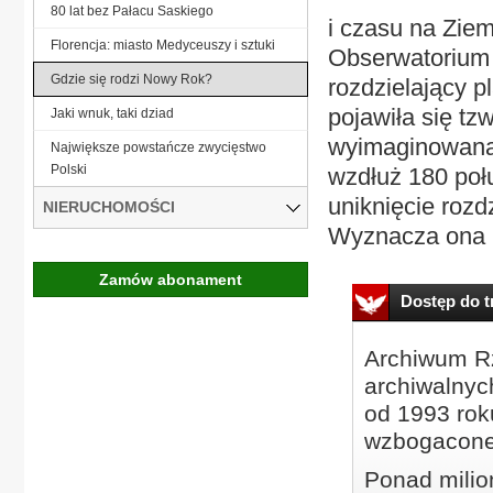
80 lat bez Pałacu Saskiego
i czasu na Zie
Florencja: miasto Medyceuszy i sztuki
Obserwatorium 
Gdzie się rodzi Nowy Rok?
rozdzielający p
pojawiła się tzw
Jaki wnuk, taki dziad
wyimaginowana 
Największe powstańcze zwycięstwo
Polski
wzdłuż 180 połu
uniknięcie rozd
NIERUCHOMOŚCI
Wyznacza ona 
Zamów abonament
Dostęp do tr
Archiwum Rz
archiwalnyc
od 1993 roku
wzbogacone
Ponad milio