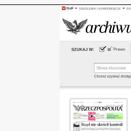
SZKOLENIA I KONFERENCJE
PO
Prawo
SZUKAJ W:
Chcesz uzyskać dostę