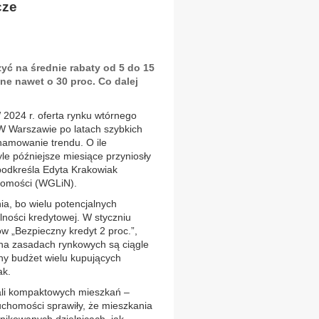
cze
zyć na średnie rabaty od 5 do 15
ane nawet o 30 proc. Co dalej
2024 r. oferta rynku wtórnego
W Warszawie po latach szybkich
amowanie trendu. O ile
tyle późniejsze miesiące przyniosły
 podkreśla Edyta Krakowiak
chomości (WGLiN).
a, bo wielu potencjalnych
ności kredytowej. W styczniu
 „Bezpieczny kredyt 2 proc.”,
 na zasadach rynkowych są ciągle
ny budżet wielu kupujących
ak.
ali kompaktowych mieszkań –
chomości sprawiły, że mieszkania