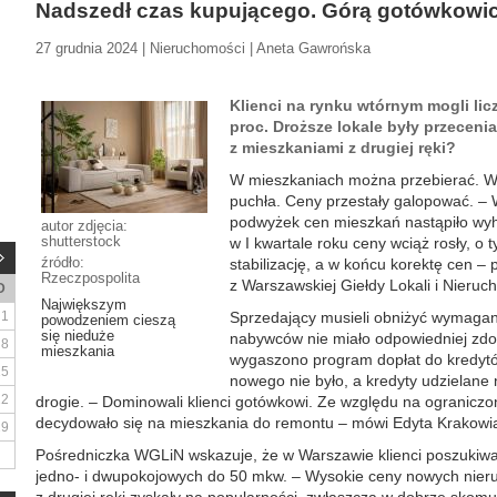
Nadszedł czas kupującego. Górą gotówkowi
27 grudnia 2024 | Nieruchomości | Aneta Gawrońska
Klienci na rynku wtórnym mogli lic
proc. Droższe lokale były przeceni
z mieszkaniami z drugiej ręki?
W mieszkaniach można przebierać. W 
puchła. Ceny przestały galopować. – 
podwyżek cen mieszkań nastąpiło wyh
autor zdjęcia:
shutterstock
w I kwartale roku ceny wciąż rosły, o 
źródło:
stabilizację, a w końcu korektę cen –
Rzeczpospolita
z Warszawskiej Giełdy Lokali i Nieru
D
Największym
1
Sprzedający musieli obniżyć wymagani
powodzeniem cieszą
się nieduże
nabywców nie miało odpowiedniej zdol
8
mieszkania
wygaszono program dopłat do kredytów
15
nowego nie było, a kredyty udzielane
22
drogie. – Dominowali klienci gotówkowi. Ze względu na ograniczo
decydowało się na mieszkania do remontu – mówi Edyta Krakowi
29
Pośredniczka WGLiN wskazuje, że w Warszawie klienci poszukiw
jedno- i dwupokojowych do 50 mkw. – Wysokie ceny nowych nieru