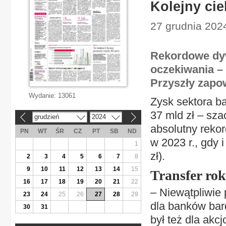
Kolejny ci
27 grudnia 202
Rekordowe dyw
oczekiwania – 
Przyszły zapow
Wydanie:
13061
Zysk sektora b
37 mld zł – sza
grudzień
2024
«
»
absolutny rekor
PN
WT
ŚR
CZ
PT
SB
ND
w 2023 r., gdy i
1
zł).
2
3
4
5
6
7
8
9
10
11
12
13
14
15
Transfer ro
16
17
18
19
20
21
22
– Niewątpliwie
23
24
25
26
27
28
29
dla banków bar
30
31
był też dla akc