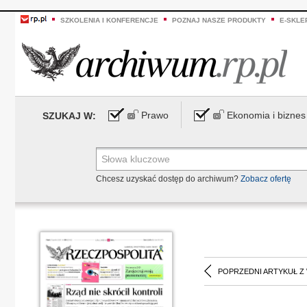
SZKOLENIA I KONFERENCJE
POZNAJ NASZE PRODUKTY
E-SKLE
Prawo
Ekonomia i biznes
SZUKAJ W:
Chcesz uzyskać dostęp do archiwum?
Zobacz ofertę
POPRZEDNI ARTYKUŁ Z