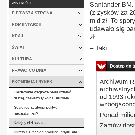
Santander BM. 
SPIS TREŚCI
(z zysków za 20
PIERWSZA STRONA
mld zł. To spor
KOMENTARZE
udawało się ba
zł.
KRAJ
– Taki...
ŚWIAT
KULTURA
Dostęp do tr
PRAWO CO DNIA
Archiwum Rz
EKONOMIA I RYNEK
archiwalnyc
Elektrownie węglowe będą działać
od 1993 roku
dłużej, czekamy tylko na Brukselę
wzbogacone
Gdzie jest strategia polityki
Ponad milio
gospodarczej?
Kolejny ciekawy rok
Zamów dostę
Kurczy się moc do produkcji prądu. Ale