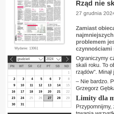
Rząd nie sk
27 grudnia 2024
Zamiast obiec
najmniejszych
problemem jest
czynnościami 
Wydanie:
13061
Ograniczymy cz
grudzień
2024
«
»
skali roku. To 
PN
WT
ŚR
CZ
PT
SB
ND
rządów”. Minął 
1
2
3
4
5
6
7
8
– Nie bardzo. P
9
10
11
12
13
14
15
Grzegorz Gębka
16
17
18
19
20
21
22
Limity dla 
23
24
25
26
27
28
29
30
31
Przypomnijmy, 
trwania wszystk