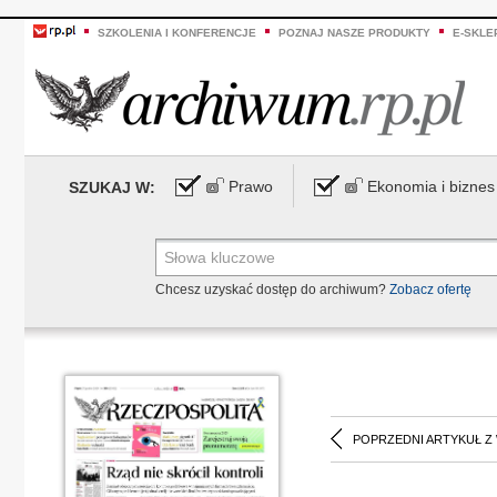
SZKOLENIA I KONFERENCJE
POZNAJ NASZE PRODUKTY
E-SKLE
Prawo
Ekonomia i biznes
SZUKAJ W:
Chcesz uzyskać dostęp do archiwum?
Zobacz ofertę
POPRZEDNI ARTYKUŁ Z