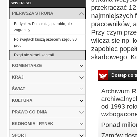
SPIS TREŚCI
przekraczać 12 
PIERWSZA STRONA
najmniejszych fi
pracowników, a 
Budynki w Polsce dają zarobić, ale
zagranicy
Przy czym przep
wlicza się np. 
Po świętach kuszą przeceny rzędu 80
proc.
zapobiec popeł
Rząd nie skrócił kontroli
skarbowego. Kon
KOMENTARZE
Dostęp do tr
KRAJ
ŚWIAT
Archiwum Rz
archiwalnyc
KULTURA
od 1993 roku
PRAWO CO DNIA
wzbogacone
EKONOMIA I RYNEK
Ponad milio
Zamów dostę
SPORT