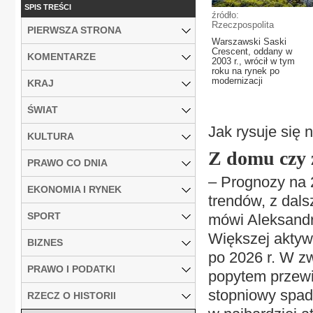
SPIS TREŚCI
źródło:
Rzeczpospolita
PIERWSZA STRONA
Warszawski Saski
Crescent, oddany w
KOMENTARZE
2003 r., wrócił w tym
roku na rynek po
modernizacji
KRAJ
ŚWIAT
Jak rysuje się 
KULTURA
Z domu czy 
PRAWO CO DNIA
– Prognozy na 
EKONOMIA I RYNEK
trendów, z dal
SPORT
mówi Aleksandra
Większej aktyw
BIZNES
po 2026 r. W z
PRAWO I PODATKI
popytem przewi
stopniowy spad
RZECZ O HISTORII