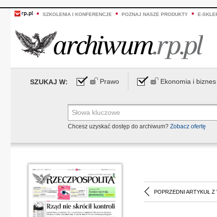
SZKOLENIA I KONFERENCJE
POZNAJ NASZE PRODUKTY
E-SKLE
Prawo
Ekonomia i biznes
SZUKAJ W:
Chcesz uzyskać dostęp do archiwum?
Zobacz ofertę
POPRZEDNI ARTYKUŁ Z