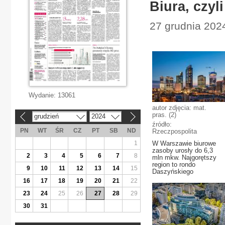
Biura, czyl
27 grudnia 202
Wydanie:
13061
autor zdjęcia: mat.
pras. (2)
grudzień
2024
«
»
źródło:
PN
WT
ŚR
CZ
PT
SB
ND
Rzeczpospolita
1
W Warszawie biurowe
zasoby urosły do 6,3
2
3
4
5
6
7
8
mln mkw. Najgorętszy
region to rondo
9
10
11
12
13
14
15
Daszyńskiego
16
17
18
19
20
21
22
23
24
25
26
27
28
29
30
31