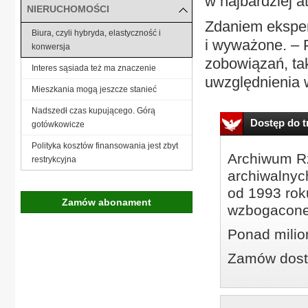
w najbardziej a
NIERUCHOMOŚCI
Zdaniem eksper
Biura, czyli hybryda, elastyczność i
i wyważone. –
konwersja
zobowiązań, ta
Interes sąsiada też ma znaczenie
uwzględnienia 
Mieszkania mogą jeszcze stanieć
Nadszedł czas kupującego. Górą
Dostęp do tr
gotówkowicze
Polityka kosztów finansowania jest zbyt
Archiwum Rz
restrykcyjna
archiwalnyc
od 1993 roku
Zamów abonament
wzbogacone
Ponad milio
Zamów dostę