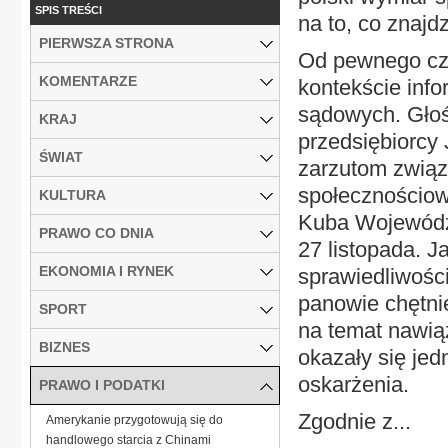
SPIS TREŚCI
na to, co znaj
PIERWSZA STRONA
Od pewnego cza
KOMENTARZE
kontekście inf
sądowych. Głośn
KRAJ
przedsiębiorcy 
ŚWIAT
zarzutom związ
społecznościow
KULTURA
Kuba Wojewódzk
PRAWO CO DNIA
27 listopada. J
EKONOMIA I RYNEK
sprawiedliwośc
panowie chętnie
SPORT
na temat nawią
BIZNES
okazały się je
oskarżenia.
PRAWO I PODATKI
Zgodnie z...
Amerykanie przygotowują się do
handlowego starcia z Chinami