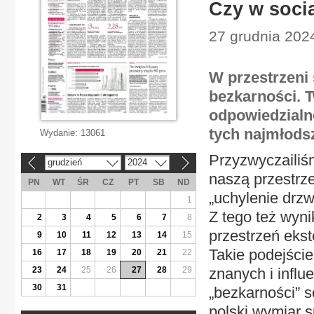
Czy w soci
27 grudnia 2024
W przestrzeni
bezkarności. T
odpowiedzialno
tych najmłods
Wydanie:
13061
Przyzwyczailiśm
grudzień
2024
«
»
naszą przestrz
PN
WT
ŚR
CZ
PT
SB
ND
„uchylenie drzw
1
Z tego też wyni
2
3
4
5
6
7
8
przestrzeń ekst
9
10
11
12
13
14
15
Takie podejści
16
17
18
19
20
21
22
23
24
25
26
27
28
29
znanych i influ
30
31
„bezkarności” s
polski wymiar 