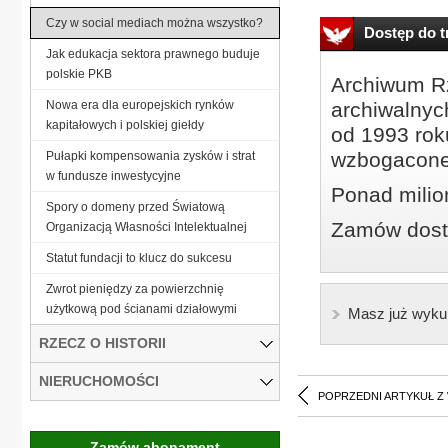
Czy w social mediach można wszystko?
Dostęp do tr
Jak edukacja sektora prawnego buduje
polskie PKB
Archiwum Rz
Nowa era dla europejskich rynków
archiwalnyc
kapitałowych i polskiej giełdy
od 1993 roku
wzbogacone
Pułapki kompensowania zysków i strat
w fundusze inwestycyjne
Ponad milio
Spory o domeny przed Światową
Zamów dostę
Organizacją Własności Intelektualnej
Statut fundacji to klucz do sukcesu
Zwrot pieniędzy za powierzchnię
użytkową pod ścianami działowymi
Masz już wyku
RZECZ O HISTORII
NIERUCHOMOŚCI
POPRZEDNI ARTYKUŁ Z
Zamów abonament