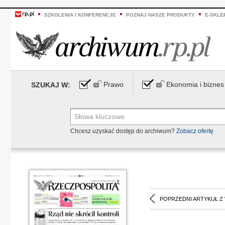
SZKOLENIA I KONFERENCJE
POZNAJ NASZE PRODUKTY
E-SKLE
Prawo
Ekonomia i biznes
SZUKAJ W:
Chcesz uzyskać dostęp do archiwum?
Zobacz ofertę
POPRZEDNI ARTYKUŁ Z