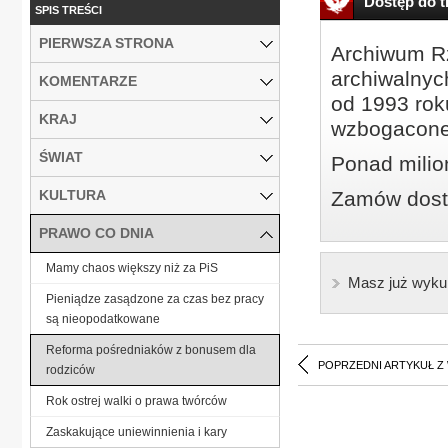
Dostęp do tr
SPIS TREŚCI
PIERWSZA STRONA
Archiwum Rz
archiwalnyc
KOMENTARZE
od 1993 roku
KRAJ
wzbogacone
ŚWIAT
Ponad milio
KULTURA
Zamów dostę
PRAWO CO DNIA
Mamy chaos większy niż za PiS
Masz już wyku
Pieniądze zasądzone za czas bez pracy
są nieopodatkowane
Reforma pośredniaków z bonusem dla
POPRZEDNI ARTYKUŁ Z
rodziców
Rok ostrej walki o prawa twórców
Zaskakujące uniewinnienia i kary