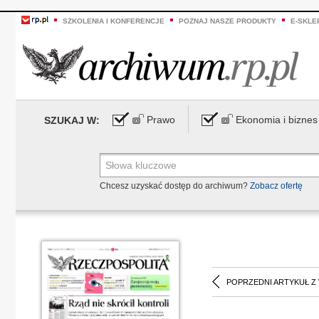
SZKOLENIA I KONFERENCJE
POZNAJ NASZE PRODUKTY
E-SKLE
Prawo
Ekonomia i biznes
SZUKAJ W:
Chcesz uzyskać dostęp do archiwum?
Zobacz ofertę
POPRZEDNI ARTYKUŁ Z