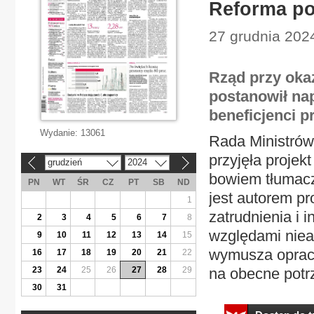
Reforma po
27 grudnia 2024
Rząd przy okaz
postanowił nap
beneficjenci 
Wydanie:
13061
Rada Ministrów,
przyjęła projek
grudzień
2024
«
»
bowiem tłumaczy
PN
WT
ŚR
CZ
PT
SB
ND
jest autorem pr
1
zatrudnienia i 
2
3
4
5
6
7
8
względami nieak
9
10
11
12
13
14
15
wymusza opraco
16
17
18
19
20
21
22
23
24
25
26
27
28
29
na obecne potr
30
31