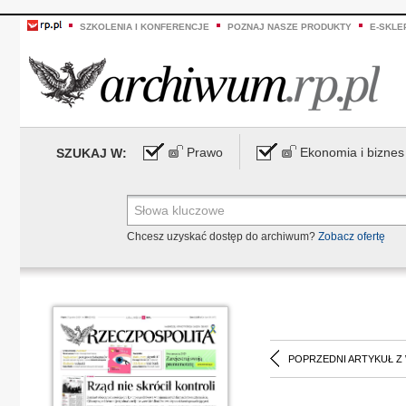
SZKOLENIA I KONFERENCJE
POZNAJ NASZE PRODUKTY
E-SKLE
Prawo
Ekonomia i biznes
SZUKAJ W:
Chcesz uzyskać dostęp do archiwum?
Zobacz ofertę
POPRZEDNI ARTYKUŁ Z