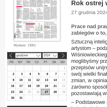
Rok ostrej
27 grudnia 202
Prace nad pra
zabiegów o to
Sztuczną inteli
Wydanie:
13061
artystom – pod
Wiśniowieckieg
grudzień
2024
«
»
moglibyśmy prz
PN
WT
ŚR
CZ
PT
SB
ND
przepisów unijn
1
swój wielki fin
2
3
4
5
6
7
8
zmian, w opinia
9
10
11
12
13
14
15
zarówno sposób 
16
17
18
19
20
21
22
23
24
25
26
27
28
29
pozostawiają wi
30
31
– Podstawowe r