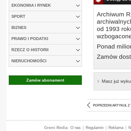
EKONOMIA I RYNEK
Archiwum Rz
SPORT
archiwalnyc
BIZNES
od 1993 roku
wzbogacone
PRAWO I PODATKI
Ponad milio
RZECZ O HISTORII
Zamów dostę
NIERUCHOMOŚCI
Zamów abonament
Masz już wyku
POPRZEDNI ARTYKUŁ Z
Gremi Media:
O nas
|
Regulamin
|
Reklama
|
N