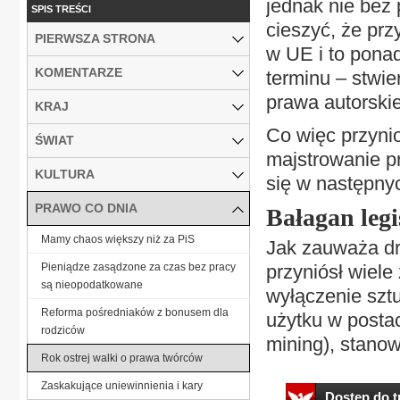
jednak nie bez
SPIS TREŚCI
cieszyć, że prz
PIERWSZA STRONA
w UE i to ponad
KOMENTARZE
terminu – stwie
prawa autorski
KRAJ
Co więc przynio
ŚWIAT
majstrowanie pr
KULTURA
się w następny
PRAWO CO DNIA
Bałagan legi
Mamy chaos większy niż za PiS
Jak zauważa dr
Pieniądze zasądzone za czas bez pracy
przyniósł wiele
są nieopodatkowane
wyłączenie sztu
Reforma pośredniaków z bonusem dla
użytku w postac
rodziców
mining), stano
Rok ostrej walki o prawa twórców
Zaskakujące uniewinnienia i kary
Dostęp do tr