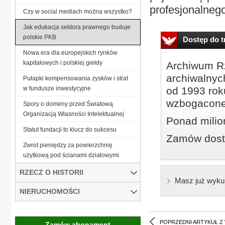
profesjonalnego
Czy w social mediach można wszystko?
Jak edukacja sektora prawnego buduje
polskie PKB
Dostęp do tr
Nowa era dla europejskich rynków
kapitałowych i polskiej giełdy
Archiwum Rz
archiwalnyc
Pułapki kompensowania zysków i strat
w fundusze inwestycyjne
od 1993 roku
wzbogacone
Spory o domeny przed Światową
Organizacją Własności Intelektualnej
Ponad milio
Statut fundacji to klucz do sukcesu
Zamów dostę
Zwrot pieniędzy za powierzchnię
użytkową pod ścianami działowymi
RZECZ O HISTORII
Masz już wyku
NIERUCHOMOŚCI
POPRZEDNI ARTYKUŁ Z
Zamów abonament