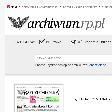
SZKOLENIA I KONFERENCJE
POZNAJ NASZE PRODUKTY
E-SKLE
Prawo
Ekonomia i biznes
SZUKAJ W:
Chcesz uzyskać dostęp do archiwum?
Zobacz ofertę
POPRZEDNI ARTYKUŁ Z