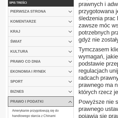
prawnych i ad
SPIS TREŚCI
przygotowana j
PIERWSZA STRONA
śledzenia prac 
KOMENTARZE
zawsze móc wsk
KRAJ
potrzebnych pr
gdyż nie zosta
ŚWIAT
Tymczasem klien
KULTURA
wymagań, jakie 
PRAWO CO DNIA
podstawie prze
regulacjach uni
EKONOMIA I RYNEK
radcach prawn
SPORT
prawnego ma na
których rzecz 
BIZNES
Powyższe nie s
PRAWO I PODATKI
prawnego ustaw
Amerykanie przygotowują się do
pojawia się pr
handlowego starcia z Chinami