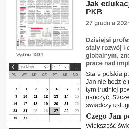
Jak edukac
PKB
27 grudnia 2024
Dzisiejsi prof
stały rozwój i
globalnym, zna
Wydanie:
13061
prace nad imp
grudzień
2024
«
»
Stare polskie p
PN
WT
ŚR
CZ
PT
SB
ND
Jan nie będzie 
1
tym trudniej po
2
3
4
5
6
7
8
nauczyć. Szczeg
9
10
11
12
13
14
15
świadczy usług
16
17
18
19
20
21
22
23
24
25
26
27
28
29
Czego Jan p
30
31
Większość świe