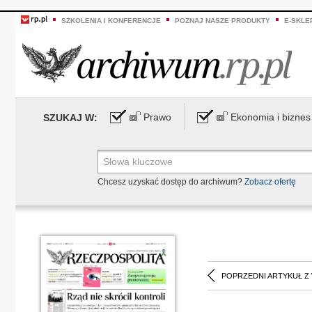
SZKOLENIA I KONFERENCJE
POZNAJ NASZE PRODUKTY
E-SKLE
Prawo
Ekonomia i biznes
SZUKAJ W:
Chcesz uzyskać dostęp do archiwum?
Zobacz ofertę
POPRZEDNI ARTYKUŁ Z