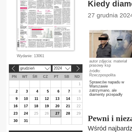
Kiedy diam
27 grudnia 202
Wydanie:
13061
autor zdjęcia: materiał
prasowy ksp
grudzień
2024
«
»
źródło:
Rzeczpospolita
PN
WT
ŚR
CZ
PT
SB
ND
Sprawców napadu w
1
Warszawie
zatrzymano, ale
2
3
4
5
6
7
8
diamenty przepadły
9
10
11
12
13
14
15
16
17
18
19
20
21
22
23
24
25
26
27
28
29
Pewni i nie
30
31
Wśród najbardz