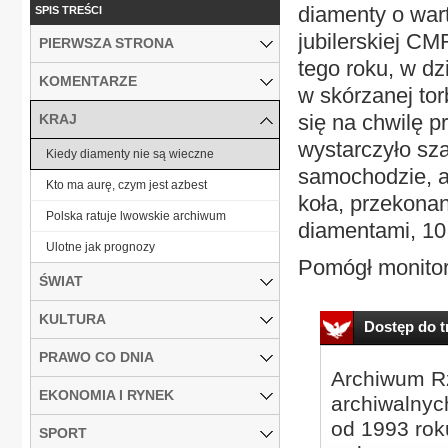
diamenty o wart
SPIS TREŚCI
jubilerskiej C
PIERWSZA STRONA
tego roku, w d
KOMENTARZE
w skórzanej tor
się na chwilę p
KRAJ
wystarczyło sza
Kiedy diamenty nie są wieczne
samochodzie, a 
Kto ma aurę, czym jest azbest
koła, przekonan
Polska ratuje lwowskie archiwum
diamentami, 10 t
Ulotne jak prognozy
Pomógł monitori
ŚWIAT
KULTURA
Dostęp do tr
PRAWO CO DNIA
Archiwum Rz
EKONOMIA I RYNEK
archiwalnyc
od 1993 roku
SPORT