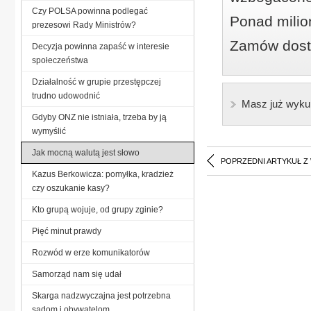
Czy POLSA powinna podlegać
Ponad milio
prezesowi Rady Ministrów?
Zamów dostę
Decyzja powinna zapaść w interesie
społeczeństwa
Działalność w grupie przestępczej
trudno udowodnić
Masz już wyku
Gdyby ONZ nie istniała, trzeba by ją
wymyślić
Jak mocną walutą jest słowo
POPRZEDNI ARTYKUŁ Z
Kazus Berkowicza: pomyłka, kradzież
czy oszukanie kasy?
Kto grupą wojuje, od grupy zginie?
Pięć minut prawdy
Rozwód w erze komunikatorów
Samorząd nam się udał
Skarga nadzwyczajna jest potrzebna
sądom i obywatelom