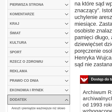
na które sąd wp
PIERWSZA STRONA
znaczący”. Isto
KOMENTARZE
uchylenie aresz
miesiące. Zasta
KRAJ
osobiste znala
ŚWIAT
pamięci długo, 
KULTURA
dziewięćset dz
poręczenie oso
SPORT
Henryka Wujca.
RZECZ O ZDROWIU
sąd nie zastanaw
REKLAMA
Dostęp do tr
PRAWO CO DNIA
EKONOMIA I RYNEK
Archiwum Rz
archiwalnyc
DODATEK
od 1993 roku
Areszt i pieniądze ważniejsze niż słowo
wzbogacone