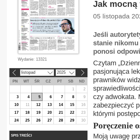
Jak mocną 
05 listopada 20
Jeśli autoryte
stanie nikomu 
ponosi odpowi
Wydanie:
13321
Czytam „Dzienn
pasjonująca lek
listopad
2025
«
»
prawników widzą
PN
WT
ŚR
CZ
PT
SB
ND
sprawiedliwośc
1
2
czy adwokata. 
3
4
5
6
7
8
9
zabezpieczyć p
10
11
12
13
14
15
16
którymi postęp
17
18
19
20
21
22
23
24
25
26
27
28
29
30
Poręczenie o
Moją uwagę prz
SPIS TREŚCI