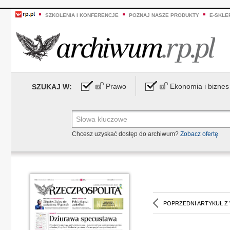
SZKOLENIA I KONFERENCJE
POZNAJ NASZE PRODUKTY
E-SKLE
Prawo
Ekonomia i biznes
SZUKAJ W:
Chcesz uzyskać dostęp do archiwum?
Zobacz ofertę
POPRZEDNI ARTYKUŁ Z