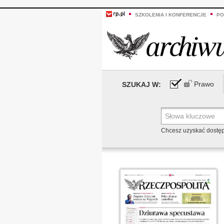
SZKOLENIA I KONFERENCJE
PO
Prawo
SZUKAJ W:
Chcesz uzyskać dostę