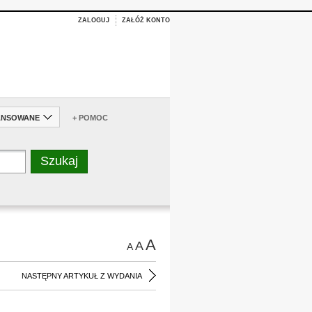
ZALOGUJ
ZAŁÓŻ KONTO
ANSOWANE
+ POMOC
A
A
A
NASTĘPNY ARTYKUŁ Z WYDANIA