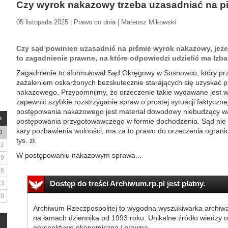
Czy wyrok nakazowy trzeba uzasadniać na p
05 listopada 2025 | Prawo co dnia | Mateusz Mikowski
Czy sąd powinien uzasadnić na piśmie wyrok nakazowy, jeże
to zagadnienie prawne, na które odpowiedzi udzielić ma Izb
Zagadnienie to sformułował Sąd Okręgowy w Sosnowcu, który pr
zażaleniem oskarżonych bezskutecznie starających się uzyskać 
nakazowego. Przypomnijmy, że orzeczenie takie wydawane jest w
zapewnić szybkie rozstrzyganie spraw o prostej sytuacji faktycz
postępowania nakazowego jest materiał dowodowy niebudzący wą
postępowania przygotowawczego w formie dochodzenia. Sąd nie
kary pozbawienia wolności, ma za to prawo do orzeczenia ograni
D
tys. zł.
2
W postępowaniu nakazowym sprawa...
9
16
Dostęp do treści Archiwum.rp.pl jest płatny.
23
30
Archiwum Rzeczpospolitej to wygodna wyszukiwarka archiw
na łamach dziennika od 1993 roku. Unikalne źródło wiedzy o
perspektywę ekonomiczną i prawną.