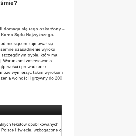
iśmie?
li domaga się tego oskarżony –
a Karna Sądu Najwyższego.
zed miesiącem zajmował się
pisemne uzasadnienie wyroku
 szczególnym trybie, który ma
nej. Warunkami zastosowania
tpliwości i prowadzenie
 może wymierzyć takim wyrokiem
czenia wolności i grzywny do 200
alnych tekstów opublikowanych
 Polsce i świecie, wzbogacone o