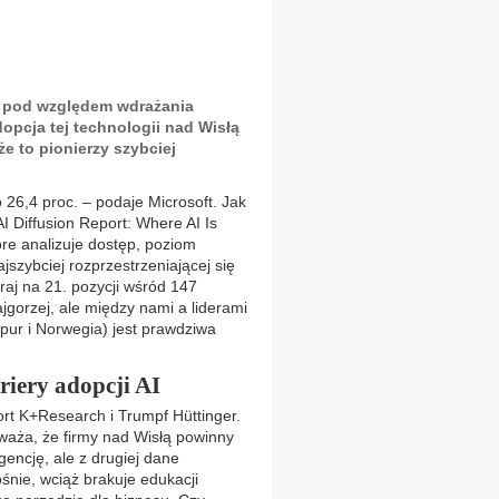
w pod względem wdrażania
dopcja tej technologii nad Wisłą
że to pionierzy szybciej
 26,4 proc. – podaje Microsoft. Jak
 Diffusion Report: Where AI Is
óre analizuje dostęp, poziom
jszybciej rozprzestrzeniającej się
 kraj na 21. pozycji wśród 147
jgorzej, ale między nami a liderami
pur i Norwegia) jest prawdziwa
riery adopcji AI
ort K+Research i Trumpf Hüttinger.
uważa, że firmy nad Wisłą powinny
gencję, ale z drugiej dane
nie, wciąż brakuje edukacji