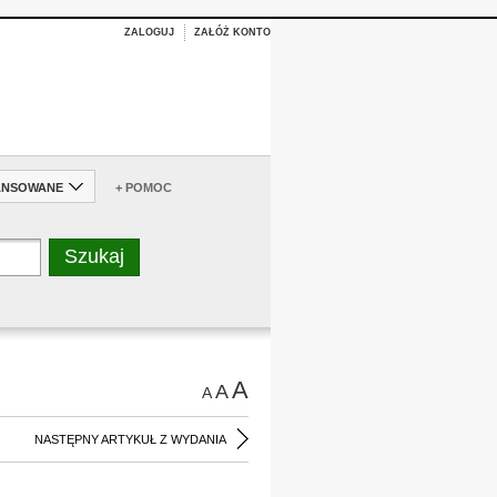
ZALOGUJ
ZAŁÓŻ KONTO
ANSOWANE
+ POMOC
A
A
A
NASTĘPNY ARTYKUŁ Z WYDANIA