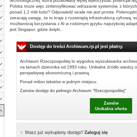
technologicznej, która pozwoliłaby lepiej wykorzystać potencjał t
Polska może więc zintensyfikować wdrażanie systemów, z których 
ponad 1,2 mld ludzi? Odpowiedź wcale nie jest prosta. Potencjalny
zwracają uwagę, że to kraje z rozwiniętą infrastrukturą cyfrową, e
możliwością korzystania z AI w rodzimym języku najszybciej adapt
jest Singapur, gdzie dzięki...
Dostęp do treści Archiwum.rp.pl jest płatny.
Archiwum Rzeczpospolitej to wygodna wyszukiwarka archiw
na łamach dziennika od 1993 roku. Unikalne źródło wiedzy o
perspektywę ekonomiczną i prawną.
Ponad milion tekstów w jednym miejscu.
Zamów dostęp do pełnego Archiwum "Rzeczpospolitej"
Zamów
Unikalna oferta
Masz już wykupiony dostęp?
Zaloguj się