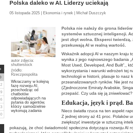
Polska daleko w AI. Liderzy uciekają
05 listopada 2025 | Ekonomia i rynek | Michał Duszczyk
Polska nie należy do grona lideró
systemów sztucznej inteligencji. A
jest zbyt wolna. Eksperci twierdzą, 
przekuwają AI w realną wartość.
Wskaźnik adopcji AI w naszym kraju to
wynika z jego najnowszego badania „AI
autor zdjęcia:
shutterstock
Most Used, Developed, And Built”,, kt
źródło:
wykorzystania i warunki wdrożeń tej na
Rzeczpospolita
technologii w historii, plasuje to nasz
D
Wkraczamy w kolejną
przeanalizowanych rynków. Nie jest na
2
fazę rozwoju AI,
(Zjednoczone Emiraty Arabskie, Singa
przechodząc od
9
przepaść. Czy uda się ją zniwelować?
chatbotów
odpowiadających na
16
Edukacja, język i prąd. Ba
pytania do agentów,
którzy samodzielnie
23
wykonują zadania
Nieco światła rzuca na ten aspekt rap
30
Z jednej strony aż 41 proc. Polaków 
zwiększyć inwestycje w sztuczną inteli
pokazują, że choć świadomość społeczna dotycząca rozwoju AI roś