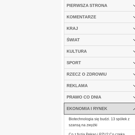
PIERWSZA STRONA
KOMENTARZE
KRAJ
ŚWIAT
KULTURA
SPORT
RZECZ O ZDROWIU
REKLAMA
PRAWO CO DNIA
EKONOMIA I RYNEK
Biotechnologia się budzi. 13 spółek z
szansą na zwyżki
Co z fuzją Pekao i PZU? Co czeka