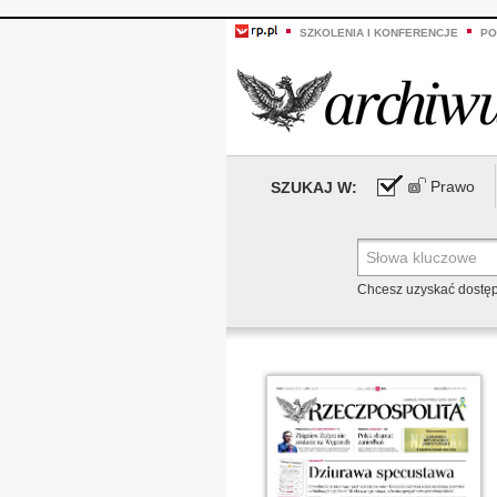
SZKOLENIA I KONFERENCJE
PO
Prawo
SZUKAJ W:
Chcesz uzyskać dostę