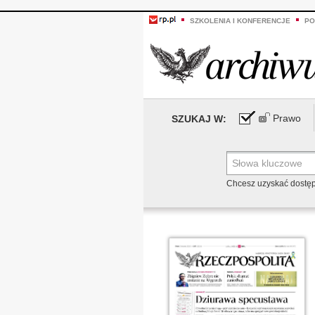
SZKOLENIA I KONFERENCJE
PO
Prawo
SZUKAJ W:
Chcesz uzyskać dostę