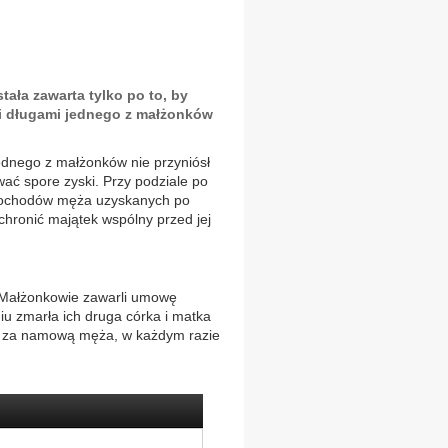
ała zawarta tylko po to, by
i długami jednego z małżonków
jednego z małżonków nie przyniósł
wać spore zyski. Przy podziale po
 dochodów męża uzyskanych po
chronić majątek wspólny przed jej
 Małżonkowie zawarli umowę
iu zmarła ich druga córka i matka
że za namową męża, w każdym razie