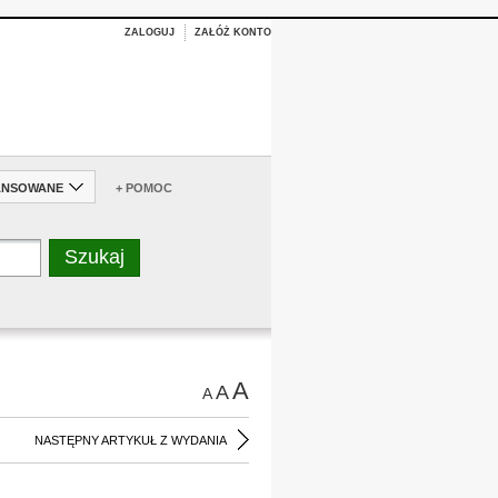
ZALOGUJ
ZAŁÓŻ KONTO
ANSOWANE
+ POMOC
A
A
A
NASTĘPNY ARTYKUŁ Z WYDANIA