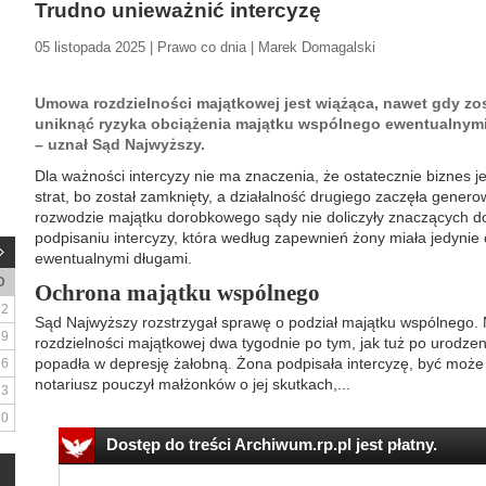
Trudno unieważnić intercyzę
05 listopada 2025 | Prawo co dnia | Marek Domagalski
Umowa rozdzielności majątkowej jest wiążąca, nawet gdy zost
uniknąć ryzyka obciążenia majątku wspólnego ewentualnym
– uznał Sąd Najwyższy.
Dla ważności intercyzy nie ma znaczenia, że ostatecznie biznes 
strat, bo został zamknięty, a działalność drugiego zaczęła genero
rozwodzie majątku dorobkowego sądy nie doliczyły znaczących
podpisaniu intercyzy, która według zapewnień żony miała jedynie 
ewentualnymi długami.
D
Ochrona majątku wspólnego
2
Sąd Najwyższy rozstrzygał sprawę o podział majątku wspólnego.
9
rozdzielności majątkowej dwa tygodnie po tym, jak tuż po urodzen
popadła w depresję żałobną. Żona podpisała intercyzę, być mo
16
notariusz pouczył małżonków o jej skutkach,...
23
30
Dostęp do treści Archiwum.rp.pl jest płatny.