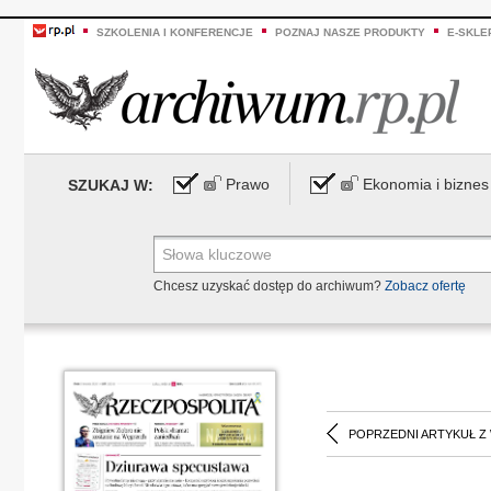
SZKOLENIA I KONFERENCJE
POZNAJ NASZE PRODUKTY
E-SKLE
Prawo
Ekonomia i biznes
SZUKAJ W:
Chcesz uzyskać dostęp do archiwum?
Zobacz ofertę
POPRZEDNI ARTYKUŁ Z