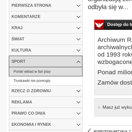
PIERWSZA STRONA
odbyła się w...
KOMENTARZE
Dostęp do tr
KRAJ
Archiwum Rz
ŚWIAT
archiwalnyc
KULTURA
od 1993 roku
wzbogacone
SPORT
Ponad milio
Polski wkład w fair play
Truskawki nie pomogły
Zamów dostę
RZECZ O ZDROWIU
REKLAMA
Masz już wyku
PRAWO CO DNIA
EKONOMIA I RYNEK
POPRZEDNI ARTYKUŁ Z