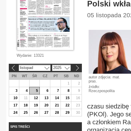
Polski wkła
05 listopada 202
Wydanie:
13321
listopad
2025
«
»
PN
WT
ŚR
CZ
PT
SB
ND
autor zdjęcia: mat.
pras.
1
2
źródło:
3
4
5
6
7
8
9
Rzeczpospolita
10
11
12
13
14
15
16
czasu siedzibę
17
18
19
20
21
22
23
24
25
26
27
28
29
30
(PKOl). Jego se
a członkiem Rad
SPIS TREŚCI
organizacją ce