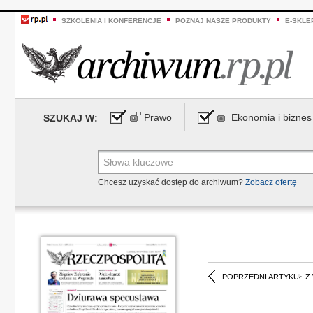
SZKOLENIA I KONFERENCJE
POZNAJ NASZE PRODUKTY
E-SKLE
Prawo
Ekonomia i biznes
SZUKAJ W:
Chcesz uzyskać dostęp do archiwum?
Zobacz ofertę
POPRZEDNI ARTYKUŁ Z