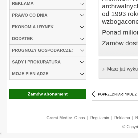
REKLAMA
archiwalnyc
od 1993 roku
PRAWO CO DNIA
wzbogacone
EKONOMIA I RYNEK
Ponad milio
DODATEK
Zamów dostę
PROGNOZY GOSPODARCZE:
SĄDY I PROKURATURA
Masz już wyku
MOJE PIENIĄDZE
Zamów abonament
POPRZEDNI ARTYKUŁ Z
Gremi Media:
O nas
|
Regulamin
|
Reklama
|
N
© Copyr