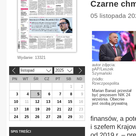
Czarne ch
05 listopada 20
Wydanie:
13321
autor zdjęcia:
pAP/Leszek
listopad
2025
«
»
Szymański
PN
WT
ŚR
CZ
PT
SB
ND
źródło:
Rzeczpospolita
1
2
Marian Banaś przestał
3
4
5
6
7
8
9
być prezesem NIK 24
września. Obecnie
10
11
12
13
14
15
16
jest osobą prywatną
17
18
19
20
21
22
23
24
25
26
27
28
29
30
finansów, a po
i szefem Krajow
SPIS TREŚCI
od 2019 r. – pr