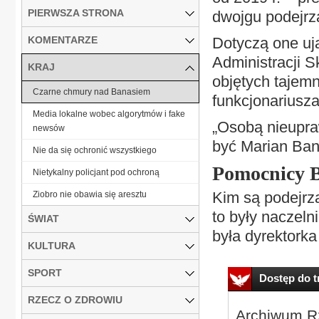
PIERWSZA STRONA
dwojgu podejrz
KOMENTARZE
Dotyczą one uj
Administracji S
KRAJ
objętych tajem
Czarne chmury nad Banasiem
funkcjonariusza
Media lokalne wobec algorytmów i fake
„Osobą nieupra
newsów
być Marian Ban
Nie da się ochronić wszystkiego
Pomocnicy Ba
Nietykalny policjant pod ochroną
Kim są podejrza
Ziobro nie obawia się aresztu
to były naczeln
ŚWIAT
była dyrektorka
KULTURA
SPORT
Dostęp do tr
RZECZ O ZDROWIU
Archiwum Rz