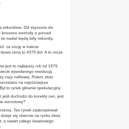
e
za rekordem. Od stycznia do
o kruszcu wzrosły o ponad
 że nadal będą biły rekordy.
ol. za uncję w trakcie
rdowa cena to 4379 dol. A to może
ota jest to najlepszy rok od 1979,
wiecie wywołanego rewolucją
y ropy naftowej. Potem złoto
zrostami na najróżniejsze
Był to rynek głównie spekulacyjny.
jeśli dochodzi do korekty cen, jest
nie wzrostowy?
arzenia. Ten rynek zaakceptował
 dzieje się obecnie na rynku złota
ut, a nawet całego światowego
.