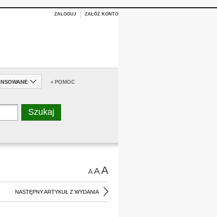
ZALOGUJ
ZAŁÓŻ KONTO
ANSOWANE
+ POMOC
A
A
A
NASTĘPNY ARTYKUŁ Z WYDANIA