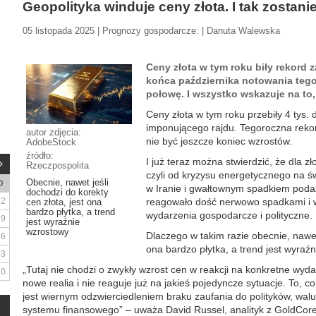
Geopolityka winduje ceny złota. I tak zostani
05 listopada 2025 | Prognozy gospodarcze: | Danuta Walewska
Ceny złota w tym roku biły rekord 
końca października notowania teg
połowę. I wszystko wskazuje na to,
Ceny złota w tym roku przebiły 4 tys. d
imponującego rajdu. Tegoroczna reko
autor zdjęcia:
nie być jeszcze koniec wzrostów.
AdobeStock
źródło:
I już teraz można stwierdzić, że dla zł
Rzeczpospolita
czyli od kryzysu energetycznego na ś
Obecnie, nawet jeśli
D
w Iranie i gwałtownym spadkiem podaż
dochodzi do korekty
2
reagowało dość nerwowo spadkami i w
cen złota, jest ona
bardzo płytka, a trend
wydarzenia gospodarcze i polityczne. 
9
jest wyraźnie
wzrostowy
Dlaczego w takim razie obecnie, nawet 
16
ona bardzo płytka, a trend jest wyraź
23
„Tutaj nie chodzi o zwykły wzrost cen w reakcji na konkretne wyd
30
nowe realia i nie reaguje już na jakieś pojedyncze sytuacje. To, co
jest wiernym odzwierciedleniem braku zaufania do polityków, wal
systemu finansowego” – uważa David Russel, analityk z GoldCore