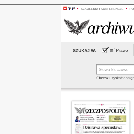
SZKOLENIA I KONFERENCJE
PO
Prawo
SZUKAJ W:
Chcesz uzyskać dostę