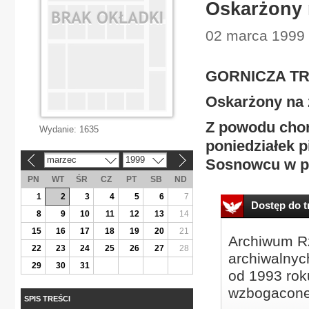
Oskarżony 
02 marca 1999 
GORNICZA T
Oskarżony na 
Z powodu chor
Wydanie:
1635
poniedziałek 
marzec
1999
Sosnowcu w pr
«
»
PN
WT
ŚR
CZ
PT
SB
ND
1
2
3
4
5
6
7
Dostęp do tr
8
9
10
11
12
13
14
15
16
17
18
19
20
21
Archiwum Rz
22
23
24
25
26
27
28
archiwalnyc
29
30
31
od 1993 roku
wzbogacone
SPIS TREŚCI