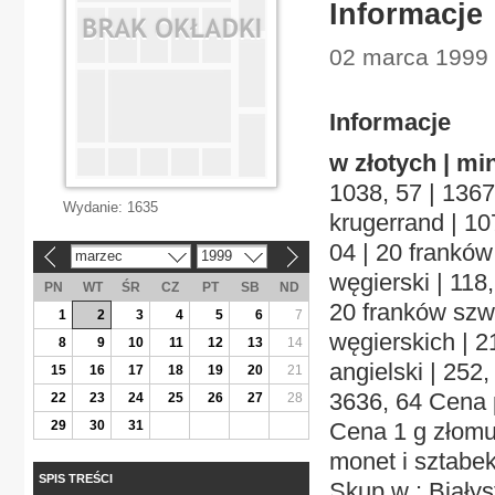
Informacje
02 marca 1999 
Informacje
w złotych | mi
1038, 57 | 1367
Wydanie:
1635
krugerrand | 10
04 | 20 franków 
marzec
1999
«
»
węgierski | 118,
PN
WT
ŚR
CZ
PT
SB
ND
20 franków szwa
1
2
3
4
5
6
7
węgierskich | 21
8
9
10
11
12
13
14
angielski | 252,
15
16
17
18
19
20
21
3636, 64 Cena 
22
23
24
25
26
27
28
29
30
31
Cena 1 g złomu
monet i sztabek
SPIS TREŚCI
Skup w : Biały