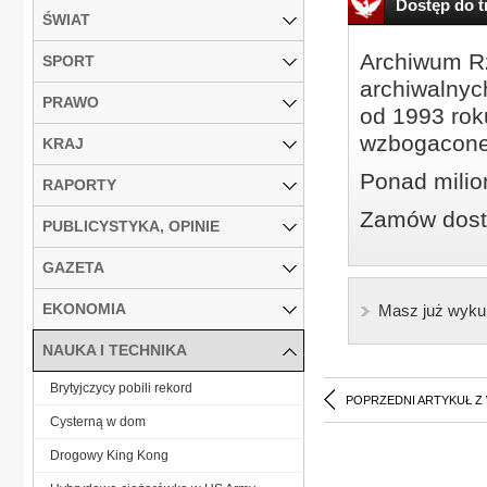
Dostęp do tr
ŚWIAT
Archiwum Rz
SPORT
archiwalnyc
PRAWO
od 1993 roku
wzbogacone
KRAJ
Ponad milio
RAPORTY
Zamów dostę
PUBLICYSTYKA, OPINIE
GAZETA
EKONOMIA
Masz już wyku
NAUKA I TECHNIKA
Brytyjczycy pobili rekord
POPRZEDNI ARTYKUŁ Z
Cysterną w dom
Drogowy King Kong