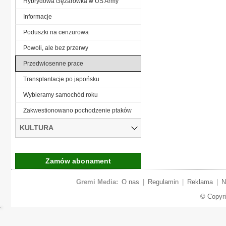
Hybrydowa ciężarówka w US Army
Informacje
Poduszki na cenzurowa
Powoli, ale bez przerwy
Przedwiosenne prace
Transplantacje po japońsku
Wybieramy samochód roku
Zakwestionowano pochodzenie ptaków
KULTURA
Zamów abonament
Gremi Media:
O nas
|
Regulamin
|
Reklama
|
N
© Copyr