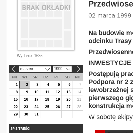
Przedwiose
02 marca 1999 |
Na budowie mo
odcinku Trasy
Przedwiosenn
Wydanie:
1635
INWESTYCJE
marzec
1999
«
»
Postępują pra
PN
WT
ŚR
CZ
PT
SB
ND
Podpora nr 2 z
1
2
3
4
5
6
7
lewobrzeżnej s
8
9
10
11
12
13
14
pierwszego gi
15
16
17
18
19
20
21
konstrukcja m
22
23
24
25
26
27
28
29
30
31
W sobotę ekipy
SPIS TREŚCI