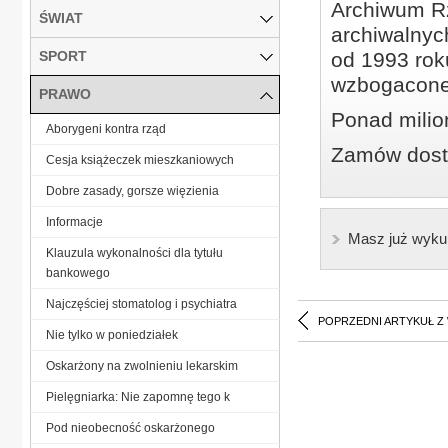
Archiwum Rz
ŚWIAT
archiwalnyc
SPORT
od 1993 roku
wzbogacone
PRAWO
Ponad milio
Aborygeni kontra rząd
Zamów dostę
Cesja książeczek mieszkaniowych
Dobre zasady, gorsze więzienia
Informacje
Masz już wyku
Klauzula wykonalności dla tytułu
bankowego
Najczęściej stomatolog i psychiatra
POPRZEDNI ARTYKUŁ Z
Nie tylko w poniedziałek
Oskarżony na zwolnieniu lekarskim
Pielęgniarka: Nie zapomnę tego k
Pod nieobecność oskarżonego