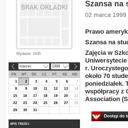
Szansa na 
02 marca 1999 
Prawo ameryk
Szansa na stu
Zajęcia w Szk
Wydanie:
1635
Uniwersytecie
marzec
1999
r. Uroczystego
«
»
PN
WT
ŚR
CZ
PT
SB
ND
około 70 stud
1
2
3
4
5
6
7
poniedziałek.
8
9
10
11
12
13
14
współpracy z 
15
16
17
18
19
20
21
Association (
22
23
24
25
26
27
28
29
30
31
Dostęp do tr
SPIS TREŚCI