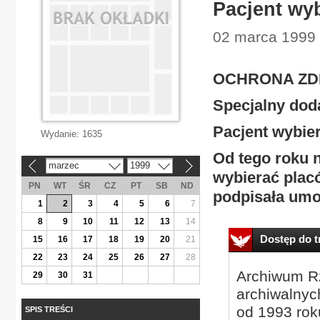
Pacjent wy
02 marca 1999 
OCHRONA ZD
Specjalny dod
Pacjent wybie
Wydanie:
1635
Od tego roku 
marzec
1999
«
»
wybierać placó
PN
WT
ŚR
CZ
PT
SB
ND
podpisała umo
1
2
3
4
5
6
7
8
9
10
11
12
13
14
Dostęp do tr
15
16
17
18
19
20
21
22
23
24
25
26
27
28
Archiwum Rz
29
30
31
archiwalnyc
od 1993 roku
SPIS TREŚCI