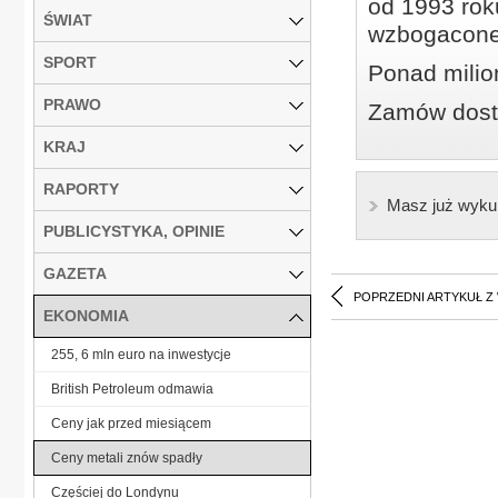
od 1993 roku
ŚWIAT
wzbogacone
SPORT
Ponad milio
PRAWO
Zamów dostę
KRAJ
RAPORTY
Masz już wyku
PUBLICYSTYKA, OPINIE
GAZETA
POPRZEDNI ARTYKUŁ Z
EKONOMIA
255, 6 mln euro na inwestycje
British Petroleum odmawia
Ceny jak przed miesiącem
Ceny metali znów spadły
Częściej do Londynu