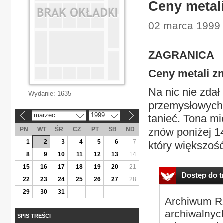
Ceny metal
02 marca 1999 
ZAGRANICA
Ceny metali z
Na nic nie zdał
Wydanie:
1635
przemysłowych.
marzec
1999
tanieć. Tona m
«
»
PN
WT
ŚR
CZ
PT
SB
ND
znów poniżej 1
1
2
3
4
5
6
7
który większość
8
9
10
11
12
13
14
15
16
17
18
19
20
21
Dostęp do tr
22
23
24
25
26
27
28
29
30
31
Archiwum Rz
archiwalnyc
SPIS TREŚCI