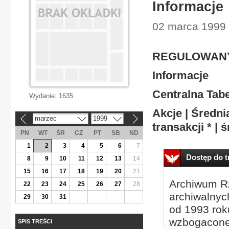
Informacje
02 marca 1999 
REGULOWANY 
Informacje
Centralna Tabe
Wydanie:
1635
Akcje | Średni
marzec
1999
«
»
transakcji * | ś
PN
WT
ŚR
CZ
PT
SB
ND
1
2
3
4
5
6
7
Dostęp do tr
8
9
10
11
12
13
14
15
16
17
18
19
20
21
Archiwum Rz
22
23
24
25
26
27
28
archiwalnyc
29
30
31
od 1993 roku
wzbogacone
SPIS TREŚCI