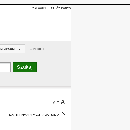
ZALOGUJ
ZAŁÓŻ KONTO
ANSOWANE
+ POMOC
A
A
A
NASTĘPNY ARTYKUŁ Z WYDANIA