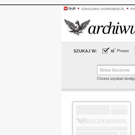
SZKOLENIA I KONFERENCJE
PO
Prawo
SZUKAJ W:
Chcesz uzyskać dostę