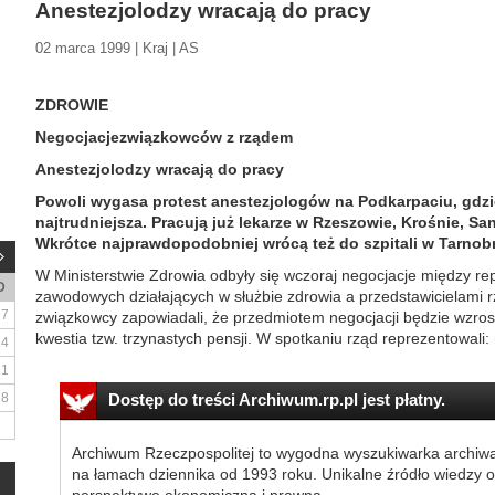
Anestezjolodzy wracają do pracy
02 marca 1999 | Kraj | AS
ZDROWIE
Negocjacjezwiązkowców z rządem
Anestezjolodzy wracają do pracy
Powoli wygasa protest anestezjologów na Podkarpaciu, gdzi
najtrudniejsza. Pracują już lekarze w Rzeszowie, Krośnie, San
Wkrótce najprawdopodobniej wrócą też do szpitali w Tarnobr
W Ministerstwie Zdrowia odbyły się wczoraj negocjacje między r
D
zawodowych działających w służbie zdrowia a przedstawicielami 
7
związkowcy zapowiadali, że przedmiotem negocjacji będzie wzros
kwestia tzw. trzynastych pensji. W spotkaniu rząd reprezentowali: m
14
21
28
Dostęp do treści Archiwum.rp.pl jest płatny.
Archiwum Rzeczpospolitej to wygodna wyszukiwarka archiw
na łamach dziennika od 1993 roku. Unikalne źródło wiedzy o