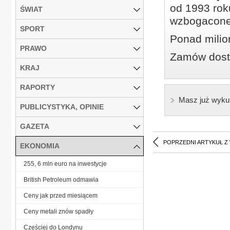
od 1993 roku
ŚWIAT
wzbogacone
SPORT
Ponad milio
PRAWO
Zamów dostę
KRAJ
RAPORTY
Masz już wyku
PUBLICYSTYKA, OPINIE
GAZETA
POPRZEDNI ARTYKUŁ Z
EKONOMIA
255, 6 mln euro na inwestycje
British Petroleum odmawia
Ceny jak przed miesiącem
Ceny metali znów spadły
Częściej do Londynu