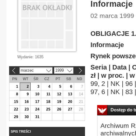
Informacje
02 marca 1999 
OBLIGACJE 1. 
Informacje
Rynek powsze
Wydanie:
1635
Seria | Data | 
marzec
1999
«
»
zł | w proc. | w
PN
WT
ŚR
CZ
PT
SB
ND
99, 2 | NK | 96 
1
2
3
4
5
6
7
97, 6 | NK | 83 
8
9
10
11
12
13
14
15
16
17
18
19
20
21
22
23
24
25
26
27
28
Dostęp do tr
29
30
31
Archiwum Rz
SPIS TREŚCI
archiwalnyc