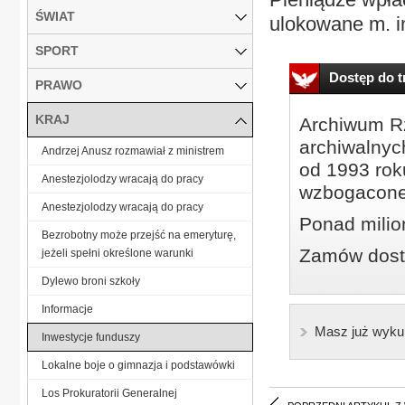
ŚWIAT
ulokowane m. in
SPORT
Dostęp do tr
PRAWO
KRAJ
Archiwum Rz
archiwalnyc
Andrzej Anusz rozmawiał z ministrem
od 1993 roku
Anestezjolodzy wracają do pracy
wzbogacone
Anestezjolodzy wracają do pracy
Ponad milio
Bezrobotny może przejść na emeryturę,
Zamów dostę
jeżeli spełni określone warunki
Dylewo broni szkoły
Informacje
Masz już wyku
Inwestycje funduszy
Lokalne boje o gimnazja i podstawówki
Los Prokuratorii Generalnej