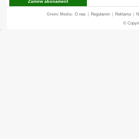
Zamów abonament
Gremi Media:
O nas
|
Regulamin
|
Reklama
|
N
© Copyr