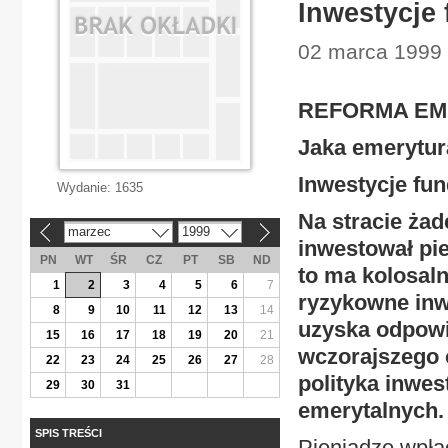
Inwestycje
02 marca 1999 |
REFORMA EM
Jaka emerytur
Inwestycje fu
Wydanie:
1635
Na stracie ża
marzec
1999
«
»
inwestował pi
PN
WT
ŚR
CZ
PT
SB
ND
to ma kolosal
1
2
3
4
5
6
7
ryzykowne inw
8
9
10
11
12
13
14
uzyska odpowi
15
16
17
18
19
20
21
wczorajszego 
22
23
24
25
26
27
28
polityka inwe
29
30
31
emerytalnych.
SPIS TREŚCI
Pieniądze wpła